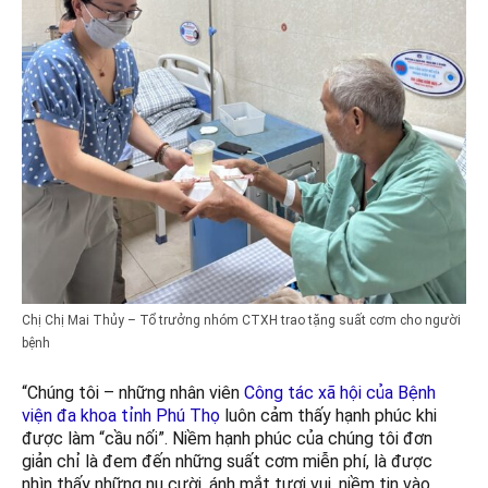
Chị Chị Mai Thủy – Tổ trưởng nhóm CTXH trao tặng suất cơm cho người
bệnh
“Chúng tôi – những nhân viên
Công tác xã hội của Bệnh
viện đa khoa tỉnh Phú Thọ
luôn cảm thấy hạnh phúc khi
được làm “cầu nối”. Niềm hạnh phúc của chúng tôi đơn
giản chỉ là đem đến những suất cơm miễn phí, là được
nhìn thấy những nụ cười, ánh mắt tươi vui, niềm tin vào