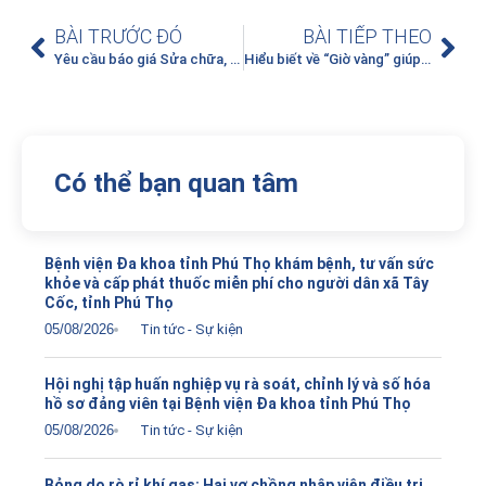
BÀI TRƯỚC ĐÓ
BÀI TIẾP THEO
Yêu cầu báo giá Sửa chữa, thay thế linh kiện hệ thống máy chụp mạch một bình diện liều tia thấp
Hiểu biết về “Giờ vàng” giúp người bệnh thoát khỏi di chứng đột quỵ
Có thể bạn quan tâm
Bệnh viện Đa khoa tỉnh Phú Thọ khám bệnh, tư vấn sức
khỏe và cấp phát thuốc miễn phí cho người dân xã Tây
Cốc, tỉnh Phú Thọ
05/08/2026
Tin tức - Sự kiện
Hội nghị tập huấn nghiệp vụ rà soát, chỉnh lý và số hóa
hồ sơ đảng viên tại Bệnh viện Đa khoa tỉnh Phú Thọ
05/08/2026
Tin tức - Sự kiện
Bỏng do rò rỉ khí gas: Hai vợ chồng nhập viện điều trị,