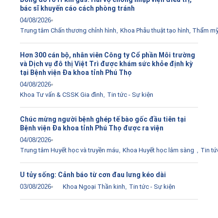
bác sĩ khuyến cáo cách phòng tránh
04/08/2026
Trung tâm Chấn thương chỉnh hình
,
Khoa Phẫu thuật tạo hình, Thẩm m
Hơn 300 cán bộ, nhân viên Công ty Cổ phần Môi trường
và Dịch vụ đô thị Việt Trì được khám sức khỏe định kỳ
tại Bệnh viện Đa khoa tỉnh Phú Thọ
04/08/2026
Khoa Tư vấn & CSSK Gia đình
,
Tin tức - Sự kiện
Chúc mừng người bệnh ghép tế bào gốc đầu tiên tại
Bệnh viện Đa khoa tỉnh Phú Thọ được ra viện
04/08/2026
Trung tâm Huyết học và truyền máu
,
Khoa Huyết học lâm sàng
,
Tin tứ
U tủy sống: Cảnh báo từ cơn đau lưng kéo dài
03/08/2026
Khoa Ngoại Thần kinh
,
Tin tức - Sự kiện