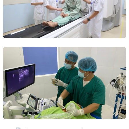
Đốt Sóng Cao Tần Dưới Siêu Âm, Điều Trị U
Lành Tuyến Giáp Không Cần Phẫu Thuật
“7 Lần Ngừng Tim” Và Kỳ Tích Đã Đến Với