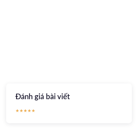
Tải ứng dụng Hồ sơ sức khỏe
Kết nối với bác sĩ trực tuyến, xem hồ sơ sức khỏe trực
tuyến
Apple store
CH Play
Đánh giá bài viết
★
★
★
★
★