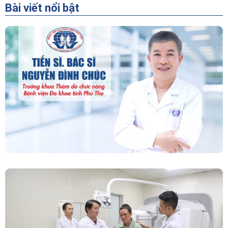
Bài viết nổi bật
“Người Dẫn Đường” Của Khoa Thăm Dò Chức
Năng – Bệnh Viện Đa Khoa Tỉnh Phú Thọ
Chính Thức Vận Hành Máy Xạ Hình Thế Hệ
Mới Spect/CT Trong Chẩn Đoán Và Điều Trị
Ung Thư Tại Bệnh Viện Đa Khoa Tỉnh Phú Thọ