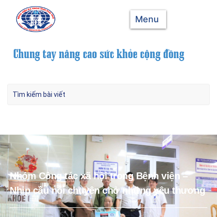
Menu
Nhóm Công tác xã hội trong Bệnh viện –
Nhịp cầu nối chuyên chở những yêu thương