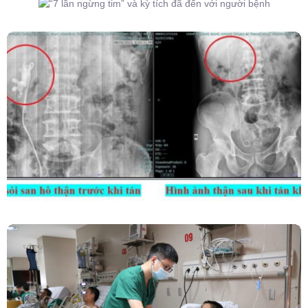
Người Bệnh
Kết Hợp Tán Sỏi Qua Da Và Tán Sỏi Nội Soi
Ống Mềm – Kỹ Thuật Cao Loại Bỏ Triệt Để Sỏi
San Hô Thận
Phẫu Thuật Nội Soi Thay Van Tim – Bước Tiến
Vững Chắc Của Khoa Phẫu Thuật Tim Mạch
Lồng Ngực BVĐK Tỉnh Phú Thọ