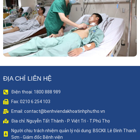
Phẫu Thuật Nội Soi Thay Van Tim – Bước Tiến
Vững Chắc Của Khoa Phẫu Thuật Tim Mạch
Lồng Ngực BVĐK Tỉnh Phú Thọ
ĐỊA CHỈ LIÊN HỆ
Điện thoại: 1800 888 989
Fax: 0210 6 254 103
Email: contact@benhviendakhoatinhphutho.vn
Địa chỉ: Nguyễn Tất Thành - P. Việt Trì - T.Phú Thọ
Người chịu trách nhiệm quản lý nội dung: BSCKII. Lê Đình Thanh
Sơn - Giám đốc Bệnh viện