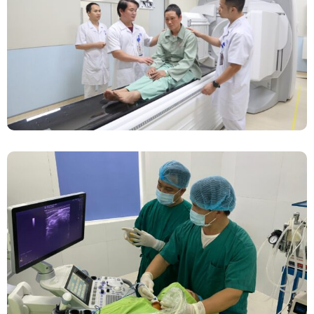
Chính Thức Vận Hành Máy Xạ Hình Thế Hệ
Mới Spect/CT Trong Chẩn Đoán Và Điều Trị
Ung Thư Tại Bệnh Viện Đa Khoa Tỉnh Phú Thọ
Đốt Sóng Cao Tần Dưới Siêu Âm, Điều Trị U
Lành Tuyến Giáp Không Cần Phẫu Thuật