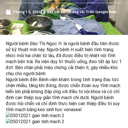
Tháng 1 5, 2021
Kết nối với chúng tôi Trên Google New
Người bệnh Đào Thị Ngọc H. là người bệnh đầu tiên được
sử kỹ thuật mới này. Người bệnh H xuất hiện tình trạng
nhức mỏi hai chân từ lâu, đã được điều trị nhiệt nội tĩnh
mạch bên trái. Ra viện duy trì thuốc uống, đeo tất áp lực 1
đợt. Bên chân phải triệu chứng cải thiện ít, gây nhiều khó
chịu cho người bệnh.
Người bệnh đến Bệnh viện khám trong tình trạng đau tức
chân nhiều, tăng khí đứng, được chẩn đoán suy tĩnh mạch
hiển lớn phải không đáp ứng với điều trị nội khoa và có chỉ
định can thiệp suy giãn tĩnh mạch chi dưới. Người bệnh
được hội chẩn và chỉ định thực hiện can thiệp điều trị suy
tĩnh mạch bằng keo sinh học venaseal.