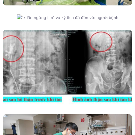
“7 Lần Ngừng Tim” Và Kỳ Tích Đã Đến Với
Người Bệnh
Kết Hợp Tán Sỏi Qua Da Và Tán Sỏi Nội Soi
Ống Mềm – Kỹ Thuật Cao Loại Bỏ Triệt Để Sỏi
San Hô Thận