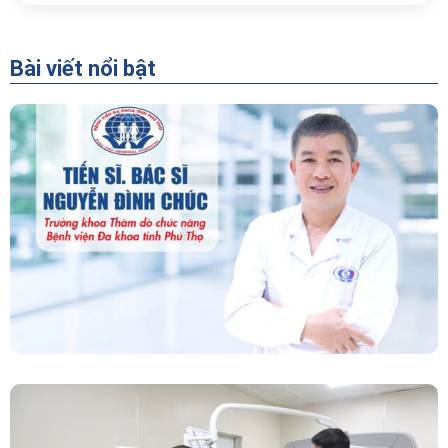
Bài viết nổi bật
“Người Dẫn Đường” Của Khoa Thăm Dò Chức
Năng – Bệnh Viện Đa Khoa Tỉnh Phú Thọ