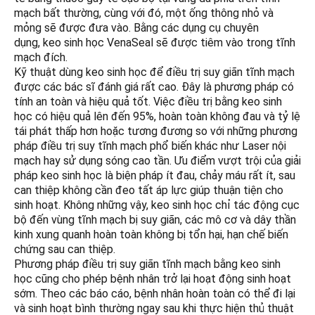
mạch bất thường, cùng với đó, một ống thông nhỏ và
mỏng sẽ được đưa vào. Bằng các dụng cụ chuyên
dụng, keo sinh học VenaSeal sẽ được tiêm vào trong tĩnh
mạch đích.
Kỹ thuật dùng keo sinh học để điều trị suy giãn tĩnh mạch
được các bác sĩ đánh giá rất cao. Đây là phương pháp có
tính an toàn và hiệu quả tốt. Việc điều trị bằng keo sinh
học có hiệu quả lên đến 95%, hoàn toàn không đau và tỷ lệ
tái phát thấp hơn hoặc tương đương so với những phương
pháp điều trị suy tĩnh mạch phổ biến khác như Laser nội
mạch hay sử dụng sóng cao tần. Ưu điểm vượt trội của giải
pháp keo sinh học là biện pháp ít đau, chảy máu rất ít, sau
can thiệp không cần đeo tất áp lực giúp thuận tiện cho
sinh hoạt. Không những vậy, keo sinh học chỉ tác động cục
bộ đến vùng tĩnh mạch bị suy giãn, các mô cơ và dây thần
kinh xung quanh hoàn toàn không bị tổn hại, hạn chế biến
chứng sau can thiệp.
Phương pháp điều trị suy giãn tĩnh mạch bằng keo sinh
học cũng cho phép bệnh nhân trở lại hoạt động sinh hoạt
sớm. Theo các báo cáo, bệnh nhân hoàn toàn có thể đi lại
và sinh hoạt bình thường ngay sau khi thực hiện thủ thuật