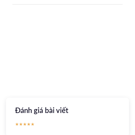
Tải ứng dụng Hồ sơ sức khỏe
Kết nối với bác sĩ trực tuyến, xem hồ sơ sức khỏe trực
tuyến
Apple store
CH Play
Đánh giá bài viết
★
★
★
★
★