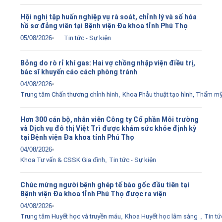
Hội nghị tập huấn nghiệp vụ rà soát, chỉnh lý và số hóa
hồ sơ đảng viên tại Bệnh viện Đa khoa tỉnh Phú Thọ
05/08/2026
Tin tức - Sự kiện
Bỏng do rò rỉ khí gas: Hai vợ chồng nhập viện điều trị,
bác sĩ khuyến cáo cách phòng tránh
04/08/2026
Trung tâm Chấn thương chỉnh hình
,
Khoa Phẫu thuật tạo hình, Thẩm m
Hơn 300 cán bộ, nhân viên Công ty Cổ phần Môi trường
và Dịch vụ đô thị Việt Trì được khám sức khỏe định kỳ
tại Bệnh viện Đa khoa tỉnh Phú Thọ
04/08/2026
Khoa Tư vấn & CSSK Gia đình
,
Tin tức - Sự kiện
Chúc mừng người bệnh ghép tế bào gốc đầu tiên tại
Bệnh viện Đa khoa tỉnh Phú Thọ được ra viện
04/08/2026
Trung tâm Huyết học và truyền máu
,
Khoa Huyết học lâm sàng
,
Tin tứ