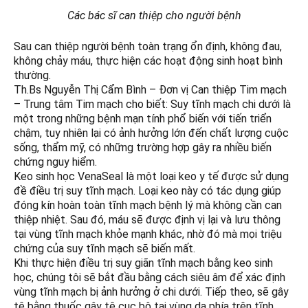
Các bác sĩ can thiệp cho người bệnh
Sau can thiệp người bệnh toàn trạng ổn định, không đau,
không chảy máu, thực hiện các hoạt động sinh hoạt bình
thường.
Th.Bs Nguyễn Thị Cẩm Bình – Đơn vị Can thiệp Tim mạch
– Trung tâm Tim mạch cho biết: Suy tĩnh mạch chi dưới là
một trong những bệnh mạn tính phổ biến với tiến triển
chậm, tuy nhiên lại có ảnh hưởng lớn đến chất lượng cuộc
sống, thẩm mỹ, có những trường hợp gây ra nhiều biến
chứng nguy hiểm.
Keo sinh học VenaSeal là một loại keo y tế được sử dụng
đề điều trị suy tĩnh mạch. Loại keo này có tác dụng giúp
đóng kín hoàn toàn tĩnh mạch bệnh lý mà không cần can
thiệp nhiệt. Sau đó, máu sẽ được định vị lại và lưu thông
tại vùng tĩnh mạch khỏe mạnh khác, nhờ đó mà mọi triệu
chứng của suy tĩnh mạch sẽ biến mất.
Khi thực hiện điều trị suy giãn tĩnh mạch bằng keo sinh
học, chúng tôi sẽ bắt đầu bằng cách siêu âm để xác định
vùng tĩnh mạch bị ảnh hưởng ở chi dưới. Tiếp theo, sẽ gây
tê bằng thuốc gây tê cục bộ tại vùng da phía trên tĩnh