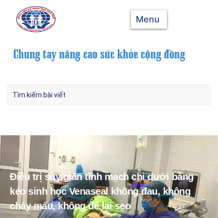
Menu
Điều trị suy giãn tĩnh mạch chi dưới bằng
keo sinh học Venaseal không đau, không
chảy máu, không để lại sẹo