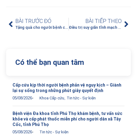
BÀI TRƯỚC ĐÓ
BÀI TIẾP THEO
Tặng quà cho người bệnh có hoàn cảnh khó khăn nhân dịp Xuân về
Điều trị suy giãn tĩnh mạch chi dưới bằng keo sinh học Venaseal
Có thể bạn quan tâm
Cấp cứu kịp thời người bệnh phản vệ nguy kịch – Giành
lại sự sống trong những phút giây quyết định
05/08/2026
Khoa Cấp cứu
,
Tin tức - Sự kiện
Bệnh viện Đa khoa tỉnh Phú Thọ khám bệnh, tư vấn sức
khỏe và cấp phát thuốc miễn phí cho người dân xã Tây
Cốc, tỉnh Phú Thọ
05/08/2026
Tin tức - Sự kiện