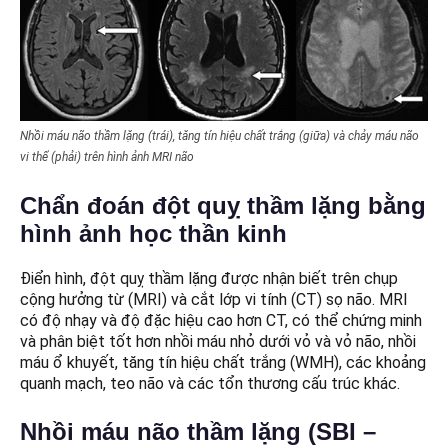
Nhồi máu não thầm lặng (trái), tăng tín hiệu chất trắng (giữa) và chảy máu não
vi thể (phải) trên hình ảnh MRI não
Chẩn đoán đột quỵ thầm lặng bằng
hình ảnh học thần kinh
Điển hình, đột quỵ thầm lặng được nhận biết trên chụp
cộng hưởng từ (MRI) và cắt lớp vi tính (CT) sọ não. MRI
có độ nhạy và độ đặc hiệu cao hơn CT, có thể chứng minh
và phân biệt tốt hơn nhồi máu nhỏ dưới vỏ và vỏ não, nhồi
máu ổ khuyết, tăng tín hiệu chất trắng (WMH), các khoảng
quanh mạch, teo não và các tổn thương cấu trúc khác.
Nhồi máu não thầm lặng (SBI –