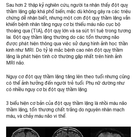
Sau hơn 2 thập kỷ nghiên cứu, người ta nhận thấy đột quỵ
thầm lặng gặp khá phổ biến; mặc dù không gây ra các triệu
chứng dễ nhận biết, nhưng một cơn đột quỵ thầm lặng vẫn
khiến bệnh nhân tăng nguy cơ bị thiếu máu não cục bộ
thoáng qua (TIA), đột quỵ lớn và sa sút trí tuệ trong tương
lai. Đột quỵ thầm lặng thường do các tổn thương não
được phát hiện thông qua việc sử dụng hình ảnh học thần
kinh như MRI. Do tỷ lệ mắc bệnh cao nên đột quỵ thầm
lặng là phát hiện tình cờ thường gặp nhất trên hình ảnh
MRI não.
Nguy cơ đột quỵ thầm lặng tăng lên theo tuổi nhưng cũng
có thể ảnh hưởng đến người trẻ tuổi. Phụ nữ dường như
có nhiều nguy cơ bị đột quỵ thầm lặng.
3 biểu hiện cơ bản của đột quỵ thầm lặng là nhồi máu não
thầm lặng, tổn thương chất trắng do nguyên nhân mạch
máu, và chảy máu não vi thể.