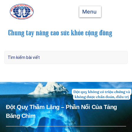
Menu
Đột Quỵ Thầm Lặng – Phần Nổi Của Tảng
Băng Chìm