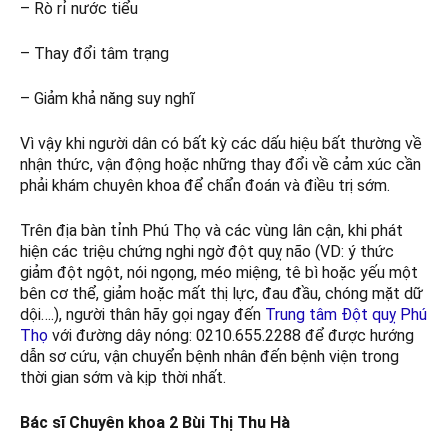
– Rò rỉ nước tiểu
– Thay đổi tâm trạng
– Giảm khả năng suy nghĩ
Vì vậy khi người dân có bất kỳ các dấu hiệu bất thường về
nhận thức, vận động hoặc những thay đổi về cảm xúc cần
phải khám chuyên khoa để chẩn đoán và điều trị sớm.
Trên địa bàn tỉnh Phú Thọ và các vùng lân cận, khi phát
hiện các triệu chứng nghi ngờ đột quỵ não (VD: ý thức
giảm đột ngột, nói ngọng, méo miệng, tê bì hoặc yếu một
bên cơ thể, giảm hoặc mất thị lực, đau đầu, chóng mặt dữ
dội….), người thân hãy gọi ngay đến
Trung tâm Đột quỵ Phú
Thọ
với đường dây nóng: 0210.655.2288 để được hướng
dẫn sơ cứu, vận chuyển bệnh nhân đến bệnh viện trong
thời gian sớm và kịp thời nhất.
Bác sĩ Chuyên khoa 2 Bùi Thị Thu Hà