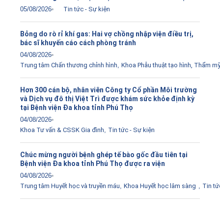
05/08/2026
Tin tức - Sự kiện
Bỏng do rò rỉ khí gas: Hai vợ chồng nhập viện điều trị,
bác sĩ khuyến cáo cách phòng tránh
04/08/2026
Trung tâm Chấn thương chỉnh hình
,
Khoa Phẫu thuật tạo hình, Thẩm m
Hơn 300 cán bộ, nhân viên Công ty Cổ phần Môi trường
và Dịch vụ đô thị Việt Trì được khám sức khỏe định kỳ
tại Bệnh viện Đa khoa tỉnh Phú Thọ
04/08/2026
Khoa Tư vấn & CSSK Gia đình
,
Tin tức - Sự kiện
Chúc mừng người bệnh ghép tế bào gốc đầu tiên tại
Bệnh viện Đa khoa tỉnh Phú Thọ được ra viện
04/08/2026
Trung tâm Huyết học và truyền máu
,
Khoa Huyết học lâm sàng
,
Tin tứ