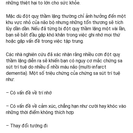
những thiệt hại to lớn cho sức khỏe.
Mặc dù đột quỵ thầm lặng thường chỉ ảnh hưởng đến một
khu vực nhỏ của não bộ nhưng những tổn thương sẽ tích
lũy dần dần. Nếu đã từng bị đột quỵ thầm lặng một vài lần,
bạn sẽ bắt đầu gặp khó khăn trong việc ghi nhớ mọi thứ
hoặc gặp vấn đề trong việc tập trung.
Các nhà nghiên cứu đã xác nhận rằng nhiều cơn đột quỵ
thầm lặng diễn ra sẽ khiến bạn có nguy cơ mắc chứng sa
sút trí tuệ do nhiều ổ nhồi máu não (multi-infarct
dementia). Một số triệu chứng của chứng sa sút trí tuệ
như:
– Có vấn đề về trí nhớ
– Có vấn đề về cảm xúc, chẳng hạn như cười hay khóc vào
những thời điểm không thích hợp
– Thay đổi tướng đi