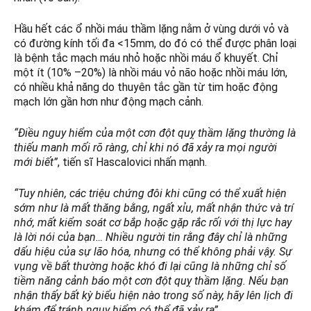
Hầu hết các ổ nhồi máu thầm lặng nằm ở vùng dưới vỏ và
có đường kính tối đa <15mm, do đó có thể được phân loại
là bệnh tắc mạch máu nhỏ hoặc nhồi máu ổ khuyết. Chỉ
một ít (10% –20%) là nhồi máu vỏ não hoặc nhồi máu lớn,
có nhiều khả năng do thuyên tắc gần từ tim hoặc động
mạch lớn gần hơn như động mạch cảnh.
“Điều nguy hiểm của một cơn đột quỵ thầm lặng thường là
thiếu manh mối rõ ràng, chỉ khi nó đã xảy ra mọi người
mới biết”
, tiến sĩ Hascalovici nhấn mạnh.
“Tuy nhiên, các triệu chứng đôi khi cũng có thể xuất hiện
sớm như là mất thăng bằng, ngất xỉu, mất nhận thức và trí
nhớ, mất kiểm soát cơ bắp hoặc gặp rắc rối với thị lực hay
là lời nói của bạn… Nhiều người tin rằng đây chỉ là những
dấu hiệu của sự lão hóa, nhưng có thể không phải vậy. Sự
vụng về bất thường hoặc khó đi lại cũng là những chỉ số
tiềm năng cảnh báo một cơn đột quỵ thầm lặng. Nếu bạn
nhận thấy bất kỳ biểu hiện nào trong số này, hãy lên lịch đi
khám để tránh nguy hiểm có thể đã xảy ra”
.