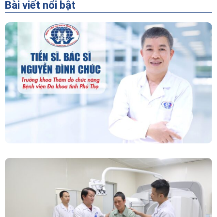
Bài viết nổi bật
“Người Dẫn Đường” Của Khoa Thăm Dò Chức
Năng – Bệnh Viện Đa Khoa Tỉnh Phú Thọ
Chính Thức Vận Hành Máy Xạ Hình Thế Hệ
Mới Spect/CT Trong Chẩn Đoán Và Điều Trị
Ung Thư Tại Bệnh Viện Đa Khoa Tỉnh Phú Thọ