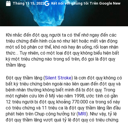
Tháng 11 15, 2022
Kết nối với chúng tôi Trên Google New
Khi nhắc đến đột quỵ, người ta có thể nhớ ngay đến các
triệu chứng điển hình của nó như liệt hoặc mất vận động
một số bộ phận cơ thể, khó nói hay ăn uống, rối loạn nhận
thức… Tuy nhiên, có một loại đột quỵ không biểu hiện bất
kỳ một triệu chứng nào trong số trên, đó gọi là đột quỵ
thầm lặng.
Đột quỵ thầm lặng (
Silent Stroke
) là cơn đột quỵ không có
bất kỳ triệu chứng bên ngoài nào liên quan đến đột quỵ và
bệnh nhân thường không biết mình đã bị đột quỵ. Trong
một nghiên cứu lớn ở Mỹ vào năm 1998, ước tính có gần
12 triệu người bị đột quỵ, khoảng 770.000 ca trong số này
có triệu chứng và 11 triệu ca là đột quỵ thầm lặng lần đầu
phát hiện trên Chụp cộng hưởng từ (
MRI
). Như vậy, tỷ lệ
đột quỵ thầm lặng vượt quá tỷ lệ đột quỵ có triệu chứng.