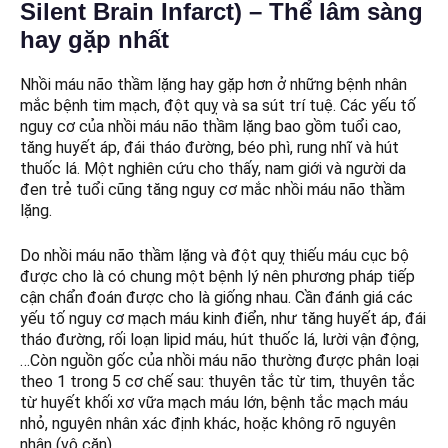
Silent Brain Infarct)
– Thể lâm sàng
hay gặp nhất
Nhồi máu não thầm lặng hay gặp hơn ở những bệnh nhân
mắc bệnh tim mạch, đột quỵ và sa sút trí tuệ. Các yếu tố
nguy cơ của nhồi máu não thầm lặng bao gồm tuổi cao,
tăng huyết áp, đái tháo đường, béo phì, rung nhĩ và hút
thuốc lá. Một nghiên cứu cho thấy, nam giới và người da
đen trẻ tuổi cũng tăng nguy cơ mắc nhồi máu não thầm
lặng.
Do nhồi máu não thầm lặng và đột quỵ thiếu máu cục bộ
được cho là có chung một bệnh lý nên phương pháp tiếp
cận chẩn đoán được cho là giống nhau. Cần đánh giá các
yếu tố nguy cơ mạch máu kinh điển, như tăng huyết áp, đái
tháo đường, rối loạn lipid máu, hút thuốc lá, lười vận động,
…Còn nguồn gốc của nhồi máu não thường được phân loại
theo 1 trong 5 cơ chế sau: thuyên tắc từ tim, thuyên tắc
từ huyết khối xơ vữa mạch máu lớn, bệnh tắc mạch máu
nhỏ, nguyên nhân xác định khác, hoặc không rõ nguyên
nhân (vô căn).