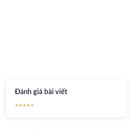
Tải ứng dụng Hồ sơ sức khỏe
Kết nối với bác sĩ trực tuyến, xem hồ sơ sức khỏe trực
tuyến
Apple store
CH Play
Đánh giá bài viết
★
★
★
★
★