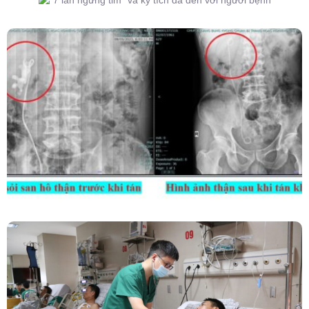
Kết Hợp Tán Sỏi Qua Da Và Tán Sỏi Nội Soi
Ống Mềm – Kỹ Thuật Cao Loại Bỏ Triệt Để Sỏi
San Hô Thận
Phẫu Thuật Nội Soi Thay Van Tim – Bước Tiến
Vững Chắc Của Khoa Phẫu Thuật Tim Mạch
Lồng Ngực BVĐK Tỉnh Phú Thọ