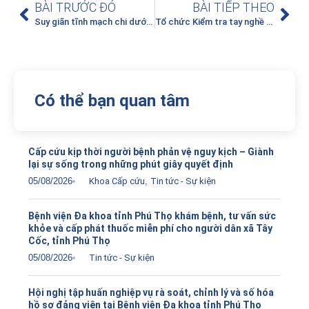
BÀI TRƯỚC ĐÓ
BÀI TIẾP THEO
Suy giãn tĩnh mạch chi dưới – Người bệnh từ Nghệ An đến Bệnh viện đa khoa tỉnh Phú Thọ điều trị
Tổ chức Kiểm tra tay nghề chuyên môn cho Bác sĩ có thâm niên công tác dưới 5 năm
Có thể bạn quan tâm
Cấp cứu kịp thời người bệnh phản vệ nguy kịch – Giành
lại sự sống trong những phút giây quyết định
05/08/2026
Khoa Cấp cứu
,
Tin tức - Sự kiện
Bệnh viện Đa khoa tỉnh Phú Thọ khám bệnh, tư vấn sức
khỏe và cấp phát thuốc miễn phí cho người dân xã Tây
Cốc, tỉnh Phú Thọ
05/08/2026
Tin tức - Sự kiện
Hội nghị tập huấn nghiệp vụ rà soát, chỉnh lý và số hóa
hồ sơ đảng viên tại Bệnh viện Đa khoa tỉnh Phú Thọ