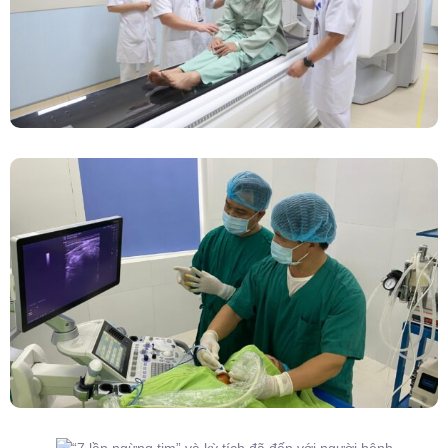
Đốt Sóng Cao Tần Dưới Siêu Âm, Điều Trị U
Lành Tuyến Giáp Không Cần Phẫu Thuật
“7 Lần Ngừng Tim” Và Kỳ Tích Đã Đến Với
Người Bệnh