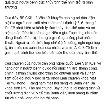
quả giúp người bệnh đục thủy tinh thể nhìn trở lại bình
thường.
Qua đây, BS CKII Lê Văn Lữ khuyến cáo người dân, đặc
biệt là người cao tuổi nên khám mắt định kỳ 3-6 tháng 1
lần để phát hiện ra bệnh lý đục thủy tinh thể sớm và có
biện pháp điều trị thích hợp. Nếu ở giai đoạn nhẹ, chỉ cần
dùng thuốc điều trị, nhưng ở giai đoạn nặng phải phẫu
thuật. Ngoài ra, cần kết hợp chế độ ăn uống, nghỉ ngơi hợp
lý, ăn nhiều rau xanh, hoa quả nhiều vitamin A, C, E để làm
giảm quá trình lão hóa, kéo dài tuổi thọ của thủy tinh thể.
Câu chuyện của người đàn ông ngoại quốc Lee San Kuei và
hàng nghìn người bệnh được hồi phục thị lực thành công
chính là minh chứng cho trình độ chuyên môn và sự tận
tâm của đội ngũ y bác sĩ tại khoa Liên chuyên khoa Mắt –
Tai mũi họng – Răng hàm mặt nói riêng và Bệnh viện Đa
khoa tỉnh Phú Thọ nói chung. Đây cũng là lời khẳng định về
chất lượng dịch vụ y tế của Bệnh viện, luôn mang lại niềm
tin và sự hài lòng cho người bệnh.