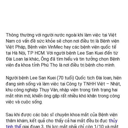
Tháng 6 7, 2024
Kết nối với chúng tôi Trên Google New
Thông thường với người nước ngoài khi làm việc tại Việt
Nam có vấn đề sức khỏe sẽ chọn nơi điều trị là Bệnh viện
Việt Pháp, Bệnh viện VinMec hay các bệnh viện quốc tế
tại Hà Nội, TP HCM. Với người bệnh Lee San Kuei đến từ
Đài Loan lại khác, Ông đã tìm hiểu và tin tưởng chọn Bệnh
viện đa khoa tỉnh Phú Thọ là nơi điều trị bệnh cho mình.
Người bệnh Lee San Kuei (70 tuổi) Quốc tịch Đài loan, hiện
đang sinh sống và làm việc tại Công ty TNHH Việt – Nhật,
khu công nghiệp Thụy Vân, nhập viện trong tình trạng hai
mắt nhìn mờ, khiến ông gặp rất nhiều khó khăn trong công
việc và cuộc sống.
Sau khi được các bác sĩ chuyên khoa mắt của Bệnh viện
thăm khám, kết quả cho thấy cả hai mắt đều bị đục
thủy
tinh thể
giai đoạn 3, thị lực mắt phải chỉ còn 1/10 và mắt