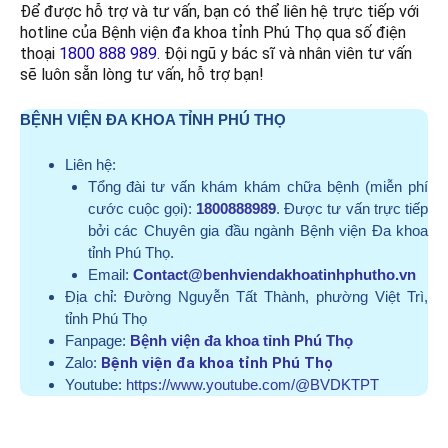
Để được hỗ trợ và tư vấn, bạn có thể liên hệ trực tiếp với
hotline của Bệnh viện đa khoa tỉnh Phú Thọ qua số điện
thoại
1800 888 989
. Đội ngũ y bác sĩ và nhân viên tư vấn
sẽ luôn sẵn lòng tư vấn, hỗ trợ bạn!
BỆNH VIỆN ĐA KHOA TỈNH PHÚ THỌ
Liên hệ:
Tổng đài tư vấn khám khám chữa bệnh (miễn phí
cước cuộc gọi):
1800888989
. Được tư vấn trực tiếp
bởi các Chuyên gia đầu ngành Bệnh viện Đa khoa
tỉnh Phú Thọ.
Email:
Contact@benhviendakhoatinhphutho.vn
Địa chỉ:
Đường Nguyễn Tất Thành, phường Việt Trì,
tỉnh Phú Thọ
Fanpage:
Bệnh viện đa khoa tỉnh Phú Thọ
Zalo:
Bệnh viện đa khoa tỉnh Phú Thọ
Youtube:
https://www.youtube.com/@BVDKTPT