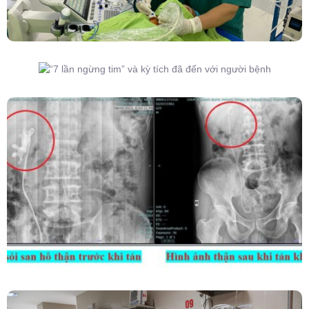
“7 Lần Ngừng Tim” Và Kỳ Tích Đã Đến Với
Người Bệnh
Kết Hợp Tán Sỏi Qua Da Và Tán Sỏi Nội Soi
Ống Mềm – Kỹ Thuật Cao Loại Bỏ Triệt Để Sỏi
San Hô Thận