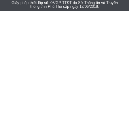
Giấy phép thiết lập số: 06/GP-TTĐT do Sở Thông tin và Truyền
thông tỉnh Phú Thọ cấp ngày 12/06/2018.