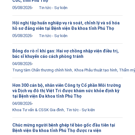
Cốc, tỉnh Phú Thọ
05/08/2026
Tin tức - Sự kiện
Hội nghị tập huấn nghiệp vụ rà soát, chỉnh lý và số hóa
hồ sơ đảng viên tại Bệnh viện Đa khoa tỉnh Phú Thọ
05/08/2026
Tin tức - Sự kiện
Bỏng do rò rỉ khí gas: Hai vợ chồng nhập viện điều trị,
bác sĩ khuyến cáo cách phòng tránh
04/08/2026
Trung tâm Chấn thương chỉnh hình
,
Khoa Phẫu thuật tạo hình, Thẩm m
Hơn 300 cán bộ, nhân viên Công ty Cổ phần Môi trường
và Dịch vụ đô thị Việt Trì được khám sức khỏe định kỳ
tại Bệnh viện Đa khoa tỉnh Phú Thọ
04/08/2026
Khoa Tư vấn & CSSK Gia đình
,
Tin tức - Sự kiện
Chúc mừng người bệnh ghép tế bào gốc đầu tiên tại
Bệnh viện Đa khoa tỉnh Phú Thọ được ra viện