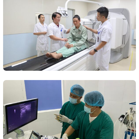
Chính Thức Vận Hành Máy Xạ Hình Thế Hệ
Mới Spect/CT Trong Chẩn Đoán Và Điều Trị
Ung Thư Tại Bệnh Viện Đa Khoa Tỉnh Phú Thọ
Đốt Sóng Cao Tần Dưới Siêu Âm, Điều Trị U
Lành Tuyến Giáp Không Cần Phẫu Thuật