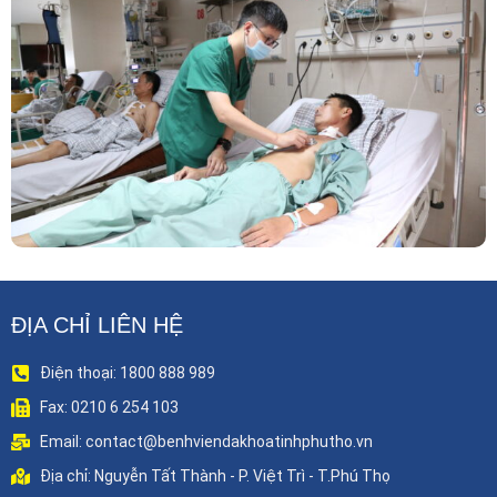
Phẫu Thuật Nội Soi Thay Van Tim – Bước Tiến
Vững Chắc Của Khoa Phẫu Thuật Tim Mạch
Lồng Ngực BVĐK Tỉnh Phú Thọ
ĐỊA CHỈ LIÊN HỆ
Điện thoại: 1800 888 989
Fax: 0210 6 254 103
Email: contact@benhviendakhoatinhphutho.vn
Địa chỉ: Nguyễn Tất Thành - P. Việt Trì - T.Phú Thọ