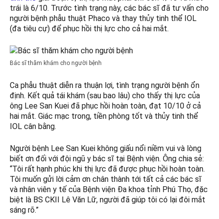
trái là 6/10. Trước tình trạng này, các bác sĩ đã tư vấn cho
người bệnh phẫu thuật Phaco và thay thủy tinh thể IOL
(đa tiêu cự) để phục hồi thị lực cho cả hai mắt.
Bác sĩ thăm khám cho người bệnh
Ca phẫu thuật diễn ra thuận lợi, tình trạng người bệnh ổn
định. Kết quả tái khám (sau bao lâu) cho thấy thị lực của
ông Lee San Kuei đã phục hồi hoàn toàn, đạt 10/10 ở cả
hai mắt. Giác mạc trong, tiền phòng tốt và thủy tinh thể
IOL cân bằng.
Người bệnh Lee San Kuei không giấu nổi niềm vui và lòng
biết ơn đối với đội ngũ y bác sĩ tại Bệnh viện. Ông chia sẻ:
“Tôi rất hạnh phúc khi thị lực đã được phục hồi hoàn toàn.
Tôi muốn gửi lời cảm ơn chân thành tới tất cả các bác sĩ
và nhân viên y tế của Bệnh viện Đa khoa tỉnh Phú Thọ, đặc
biệt là BS CKII Lê Văn Lữ, người đã giúp tôi có lại đôi mắt
sáng rõ.”