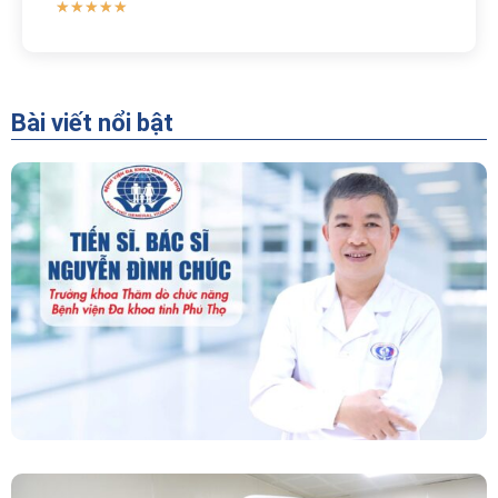
★
★
★
★
★
Bài viết nổi bật
“Người Dẫn Đường” Của Khoa Thăm Dò Chức
Năng – Bệnh Viện Đa Khoa Tỉnh Phú Thọ