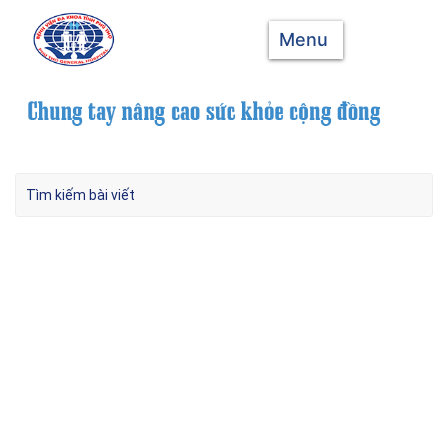
Menu
Người đàn ông ngoại quốc thay thủy tinh thể
tại Bệnh viện đa khoa tỉnh Phú Thọ