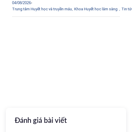
04/08/2026
Trung tâm Huyết học và truyền máu
,
Khoa Huyết học lâm sàng
,
Tin tứ
Tải ứng dụng Hồ sơ sức khỏe
Kết nối với bác sĩ trực tuyến, xem hồ sơ sức khỏe trực
tuyến
Apple store
CH Play
Đánh giá bài viết