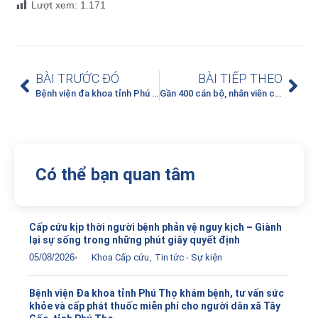
Lượt xem:
1.171
BÀI TRƯỚC ĐÓ
BÀI TIẾP THEO
Bệnh viện đa khoa tỉnh Phú Thọ xét duyệt sáng kiến cải tiến kỹ thuật cấp cơ sở năm 2024
Gần 400 cán bộ, nhân viên công ty Điện lực Phú Thọ được khám sức khỏe toàn diện tại Bệnh viện đa khoa tỉnh Phú Thọ
Có thể bạn quan tâm
Cấp cứu kịp thời người bệnh phản vệ nguy kịch – Giành
lại sự sống trong những phút giây quyết định
05/08/2026
Khoa Cấp cứu
,
Tin tức - Sự kiện
Bệnh viện Đa khoa tỉnh Phú Thọ khám bệnh, tư vấn sức
khỏe và cấp phát thuốc miễn phí cho người dân xã Tây