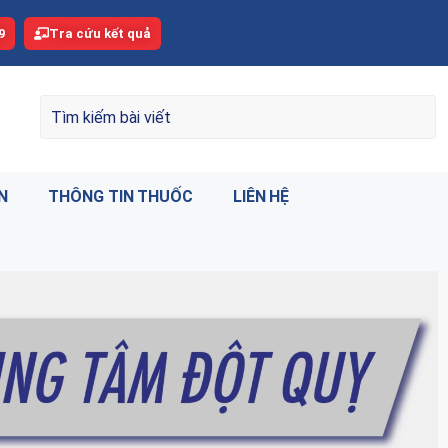
9
Tra cứu kết quả
N
THÔNG TIN THUỐC
LIÊN HỆ