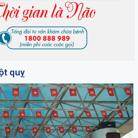
ột quỵ