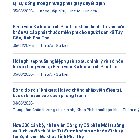
lại sự sống trong những phút giây quyết định
05/08/2026
Khoa Cấp cứu
,
Tin tức - Sự kiện
Bệnh viện Đa khoa tỉnh Phú Thọ khám bệnh, tư vấn sức
khỏe và cấp phát thuốc miễn phí cho người dân xã Tây
Cốc, tỉnh Phú Thọ
05/08/2026
Tin tức - Sự kiện
Hội nghị tập huấn nghiệp vụ rà soát, chỉnh lý và số hóa
hồ sơ đảng viên tại Bệnh viện Đa khoa tỉnh Phú Thọ
05/08/2026
Tin tức - Sự kiện
Bỏng do rò rỉ khí gas: Hai vợ chồng nhập viện điều trị,
bác sĩ khuyến cáo cách phòng tránh
04/08/2026
Trung tâm Chấn thương chỉnh hình
,
Khoa Phẫu thuật tạo hình, Thẩm m
Hơn 300 cán bộ, nhân viên Công ty Cổ phần Môi trường
và Dịch vụ đô thị Việt Trì được khám sức khỏe định kỳ
tại Bệnh viện Đa khoa tỉnh Phú Thọ