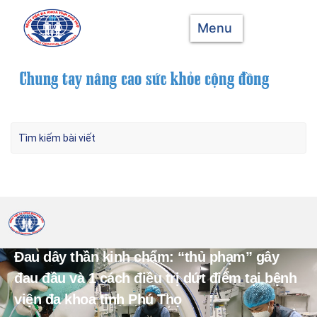
Menu
Đau dây thần kinh chẩm: “thủ phạm” gây
đau đầu và 1 cách điều trị dứt điểm tại bệnh
viện đa khoa tỉnh Phú Thọ