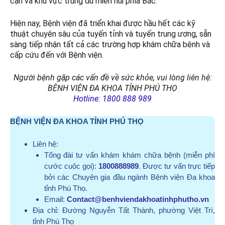
cận và khu vực trung du miền núi phía Bắc.
Hiện nay, Bệnh viện đã triển khai được hầu hết các kỹ
thuật chuyên sâu của tuyến tỉnh và tuyến trung ương, sẵn
sàng tiếp nhận tất cả các trường hợp khám chữa bệnh và
cấp cứu đến với Bệnh viện.
Người bệnh gặp các vấn đề về sức khỏe, vui lòng liên hệ:
BỆNH VIỆN ĐA KHOA TỈNH PHÚ THỌ
Hotline: 1800 888 989
BỆNH VIỆN ĐA KHOA TỈNH PHÚ THỌ
Liên hệ:
Tổng đài tư vấn khám khám chữa bệnh (miễn phí
cước cuộc gọi):
1800888989
. Được tư vấn trực tiếp
bởi các Chuyên gia đầu ngành Bệnh viện Đa khoa
tỉnh Phú Thọ.
Email:
Contact@benhviendakhoatinhphutho.vn
Địa chỉ:
Đường Nguyễn Tất Thành, phường Việt Trì,
tỉnh Phú Thọ