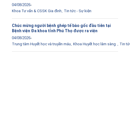
04/08/2026
Khoa Tư vấn & CSSK Gia đình
,
Tin tức - Sự kiện
Chúc mừng người bệnh ghép tế bào gốc đầu tiên tại
Bệnh viện Đa khoa tỉnh Phú Thọ được ra viện
04/08/2026
Trung tâm Huyết học và truyền máu
,
Khoa Huyết học lâm sàng
,
Tin tứ
Tải ứng dụng Hồ sơ sức khỏe
Kết nối với bác sĩ trực tuyến, xem hồ sơ sức khỏe trực
tuyến
Apple store
CH Play