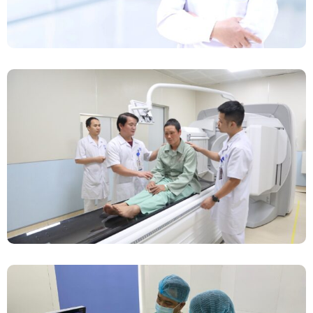
Chính Thức Vận Hành Máy Xạ Hình Thế Hệ
Mới Spect/CT Trong Chẩn Đoán Và Điều Trị
Ung Thư Tại Bệnh Viện Đa Khoa Tỉnh Phú Thọ