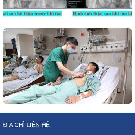
Phẫu Thuật Nội Soi Thay Van Tim – Bước Tiến
Vững Chắc Của Khoa Phẫu Thuật Tim Mạch
Lồng Ngực BVĐK Tỉnh Phú Thọ
ĐỊA CHỈ LIÊN HỆ