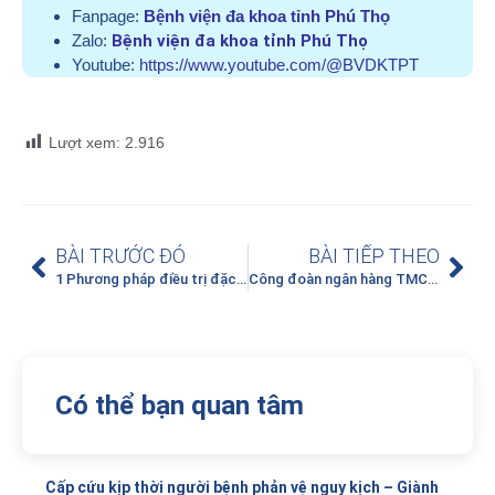
Fanpage:
Bệnh viện đa khoa tỉnh Phú Thọ
Zalo:
Bệnh viện đa khoa tỉnh Phú Thọ
Youtube:
https://www.youtube.com/@BVDKTPT
Lượt xem:
2.916
BÀI TRƯỚC ĐÓ
BÀI TIẾP THEO
1 Phương pháp điều trị đặc biệt khiến người bệnh đau đầu khắp nơi tìm đến Bệnh viện đa khoa tỉnh Phú Thọ
Công đoàn ngân hàng TMCP Công thương Việt Nam – Chi nhánh Bắc Phú Thọ tặng quà cho người bệnh có hoàn cảnh khó khăn đang điều trị tại Trung tâm Huyết học – Truyền máu, Bệnh viện đa khoa tỉnh Phú Thọ
Có thể bạn quan tâm
Cấp cứu kịp thời người bệnh phản vệ nguy kịch – Giành