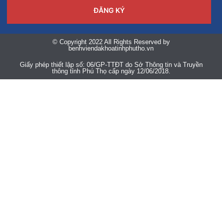
ĐĂNG KÝ
© Copyright 2022 All Rights Reserved by
benhviendakhoatinhphutho.vn
Giấy phép thiết lập số: 06/GP-TTĐT do Sở Thông tin và Truyền
thông tỉnh Phú Thọ cấp ngày 12/06/2018.