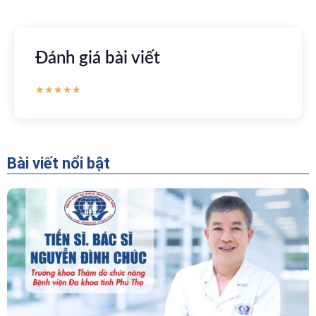
Đánh giá bài viết
★
★
★
★
★
Bài viết nổi bật
“Người Dẫn Đường” Của Khoa Thăm Dò Chức
Năng – Bệnh Viện Đa Khoa Tỉnh Phú Thọ