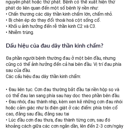
nguyên phát hoặc thứ phát. Bệnh có thể xuất hiện thứ
phát do liên quan đến một số bệnh lý nền như:
• Chấn thương các dây thần kinh chẩm lớn, chẩm nhỏ.
• Bị chèn ép do thay đổi thoái hoá cột sống cổ.
• Khối u ảnh hưởng đến rễ thần kinh C2 và C3.
• Nhiễm trùng.
Dấu hiệu của đau dây thần kinh chẩm?
Đa phần người bệnh thường đau ở một bên đầu, nhưng
cũng có thể ảnh hưởng đến cả hai bên đầu. Vị trí đau phía
sau của đầu.
Các cấu hiệu đau dây thần kinh chẩm:
• Đau liên tục. Cơn đau thường bắt đầu tại nền hộp sọ và
có thể đau lan sang phía sau hay dọc theo phần bên đầu.
• Đau nhói, đau thành nhịp, kèm xen kẽ những cơn đau nhói
hoặc cảm giác như bị điện giật ở các điểm: phía trên cổ
cao, đằng sau đầu, đằng sau tai
• Lúc đầu cơn đau thưa, đau thành từng cơn, sau đó
khoảng cách giữa các cơn ngắn dần, lên đến 2-3 cơn/ngày