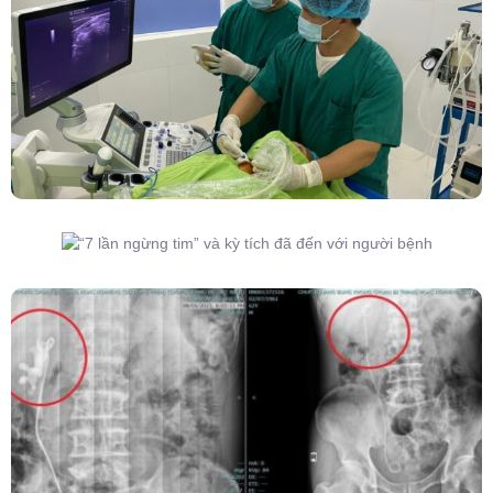
Đốt Sóng Cao Tần Dưới Siêu Âm, Điều Trị U
Lành Tuyến Giáp Không Cần Phẫu Thuật
“7 Lần Ngừng Tim” Và Kỳ Tích Đã Đến Với
Người Bệnh
Kết Hợp Tán Sỏi Qua Da Và Tán Sỏi Nội Soi
Ống Mềm – Kỹ Thuật Cao Loại Bỏ Triệt Để Sỏi
San Hô Thận