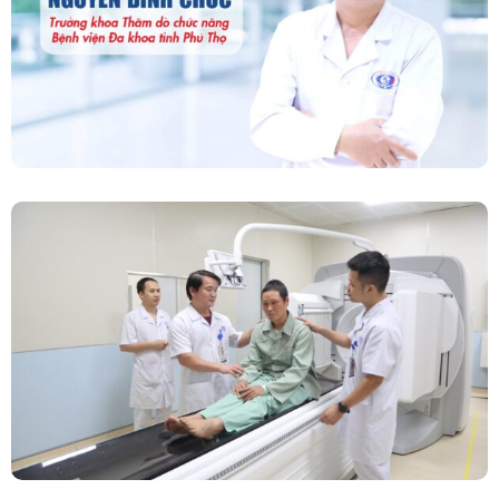
Năng – Bệnh Viện Đa Khoa Tỉnh Phú Thọ
Chính Thức Vận Hành Máy Xạ Hình Thế Hệ
Mới Spect/CT Trong Chẩn Đoán Và Điều Trị
Ung Thư Tại Bệnh Viện Đa Khoa Tỉnh Phú Thọ