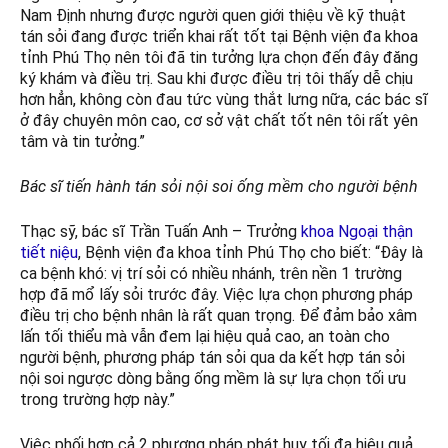
Nam Định nhưng được người quen giới thiệu về kỹ thuật
tán sỏi đang được triển khai rất tốt tại Bệnh viện đa khoa
tỉnh Phú Thọ nên tôi đã tin tưởng lựa chọn đến đây đăng
ký khám và điều trị. Sau khi được điều trị tôi thấy dễ chịu
hơn hẳn, không còn đau tức vùng thắt lưng nữa, các bác sĩ
ở đây chuyên môn cao, cơ sở vật chất tốt nên tôi rất yên
tâm và tin tưởng.”
Bác sĩ tiến hành tán sỏi nội soi ống mềm cho người bệnh
Thạc sỹ, bác sĩ Trần Tuấn Anh – Trưởng
khoa Ngoại thận
tiết niệu
, Bệnh viện đa khoa tỉnh Phú Thọ cho biết: “Đây là
ca bệnh khó: vị trí sỏi có nhiều nhánh, trên nền 1 trường
hợp đã mổ lấy sỏi trước đây. Việc lựa chọn phương pháp
điều trị cho bệnh nhân là rất quan trọng. Để đảm bảo xâm
lấn tối thiểu mà vẫn đem lại hiệu quả cao, an toàn cho
người bệnh, phương pháp tán sỏi qua da kết hợp tán sỏi
nội soi ngược dòng bằng ống mềm là sự lựa chọn tối ưu
trong trường hợp này.”
Việc phối hợp cả 2 phương pháp phát huy tối đa hiệu quả