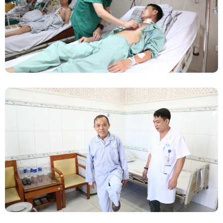
Lồng Ngực BVĐK Tỉnh Phú Thọ
Đốt Sóng Cao Tần Xung (PRF) Trong Điều Trị
Đau Do Thoái Hóa Khớp Háng – Đánh Bay
Cơn Đau 1 Cách Nhanh Chóng