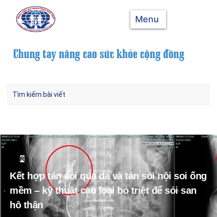
Menu
Kết hợp tán sỏi qua da và tán sỏi nội soi ống
mềm – kỹ thuật cao loại bỏ triệt để sỏi san
hô thận