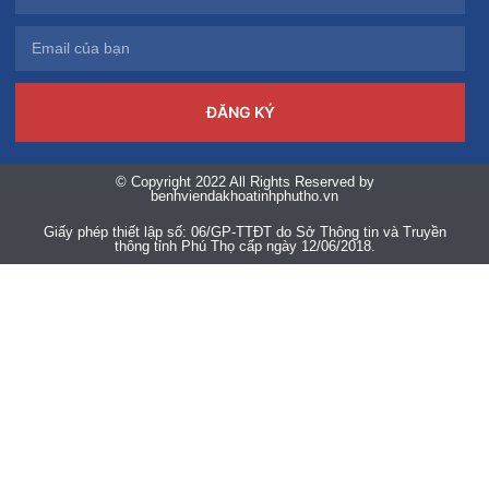
ĐĂNG KÝ
© Copyright 2022 All Rights Reserved by
benhviendakhoatinhphutho.vn
Giấy phép thiết lập số: 06/GP-TTĐT do Sở Thông tin và Truyền
thông tỉnh Phú Thọ cấp ngày 12/06/2018.