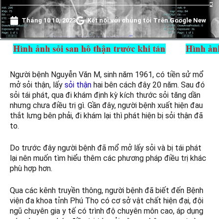
Tháng 10 10, 2023
Kết nối với chúng tôi Trên Google New
Người bệnh Nguyễn Văn M, sinh năm 1961, có tiền sử mổ
mở sỏi thận, lấy
sỏi thận
hai bên cách đây 20 năm. Sau đó
sỏi tái phát, qua đi khám định kỳ kích thước sỏi tăng dần
nhưng chưa điều trị gì. Gần đây, người bệnh xuất hiện đau
thắt lưng bên phải, đi khám lại thì phát hiện bị sỏi thận đã
to.
Do trước đây người bệnh đã mổ mở lấy sỏi và bị tái phát
lại nên muốn tìm hiểu thêm các phương pháp điều trị khác
phù hợp hơn.
Qua các kênh truyền thông, người bệnh đã biết đến Bệnh
viện đa khoa tỉnh Phú Thọ có cơ sở vật chất hiện đại, đội
ngũ chuyên gia y tế có trình độ chuyên môn cao, áp dụng