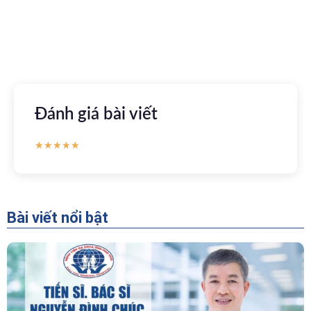
Apple store
CH Play
Đánh giá bài viết
★
★
★
★
★
Bài viết nổi bật
“Người Dẫn Đường” Của Khoa Thăm Dò Chức