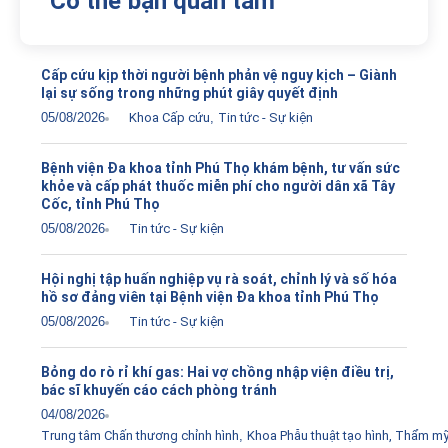
Có thể bạn quan tâm
Cấp cứu kịp thời người bệnh phản vệ nguy kịch – Giành
lại sự sống trong những phút giây quyết định
05/08/2026
Khoa Cấp cứu
,
Tin tức - Sự kiện
Bệnh viện Đa khoa tỉnh Phú Thọ khám bệnh, tư vấn sức
khỏe và cấp phát thuốc miễn phí cho người dân xã Tây
Cốc, tỉnh Phú Thọ
05/08/2026
Tin tức - Sự kiện
Hội nghị tập huấn nghiệp vụ rà soát, chỉnh lý và số hóa
hồ sơ đảng viên tại Bệnh viện Đa khoa tỉnh Phú Thọ
05/08/2026
Tin tức - Sự kiện
Bỏng do rò rỉ khí gas: Hai vợ chồng nhập viện điều trị,
bác sĩ khuyến cáo cách phòng tránh
04/08/2026
Trung tâm Chấn thương chỉnh hình
,
Khoa Phẫu thuật tạo hình, Thẩm m