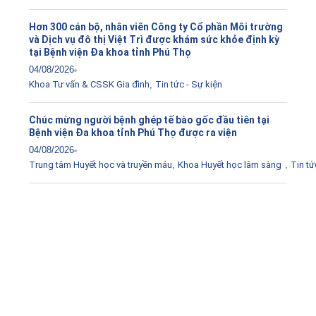
Hơn 300 cán bộ, nhân viên Công ty Cổ phần Môi trường
và Dịch vụ đô thị Việt Trì được khám sức khỏe định kỳ
tại Bệnh viện Đa khoa tỉnh Phú Thọ
04/08/2026
Khoa Tư vấn & CSSK Gia đình
,
Tin tức - Sự kiện
Chúc mừng người bệnh ghép tế bào gốc đầu tiên tại
Bệnh viện Đa khoa tỉnh Phú Thọ được ra viện
04/08/2026
Trung tâm Huyết học và truyền máu
,
Khoa Huyết học lâm sàng
,
Tin tứ
Tải ứng dụng Hồ sơ sức khỏe
Kết nối với bác sĩ trực tuyến, xem hồ sơ sức khỏe trực
tuyến