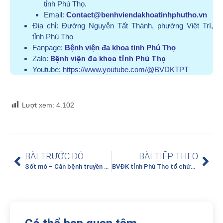
tỉnh Phú Thọ.
Email:
Contact@benhviendakhoatinhphutho.vn
Địa chỉ:
Đường Nguyễn Tất Thành, phường Việt Trì,
tỉnh Phú Thọ
Fanpage:
Bệnh viện đa khoa tỉnh Phú Thọ
Zalo:
Bệnh viện đa khoa tỉnh Phú Thọ
Youtube:
https://www.youtube.com/@BVDKTPT
Lượt xem:
4.102
BÀI TRƯỚC ĐÓ
BÀI TIẾP THEO
Sốt mò – Căn bệnh truyền nhiễm nguy hiểm dễ bỏ sót
BVĐK tỉnh Phú Thọ tổ chức kiểm tra tay nghề chuyên môn cho Bác sĩ có thâm niên công tác dưới 5 năm