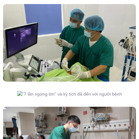
Đốt Sóng Cao Tần Dưới Siêu Âm, Điều Trị U
Lành Tuyến Giáp Không Cần Phẫu Thuật
“7 Lần Ngừng Tim” Và Kỳ Tích Đã Đến Với
Người Bệnh
Phẫu Thuật Nội Soi Thay Van Tim – Bước Tiến
Vững Chắc Của Khoa Phẫu Thuật Tim Mạch