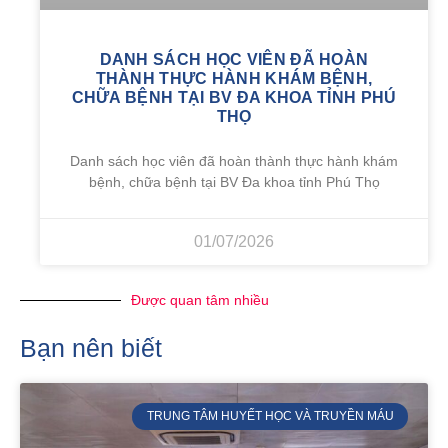
DANH SÁCH HỌC VIÊN ĐÃ HOÀN
THÀNH THỰC HÀNH KHÁM BỆNH,
CHỮA BỆNH TẠI BV ĐA KHOA TỈNH PHÚ
THỌ
Danh sách học viên đã hoàn thành thực hành khám
bệnh, chữa bệnh tại BV Đa khoa tỉnh Phú Thọ
01/07/2026
Được quan tâm nhiều
Bạn nên biết
TRUNG TÂM HUYẾT HỌC VÀ TRUYỀN MÁU