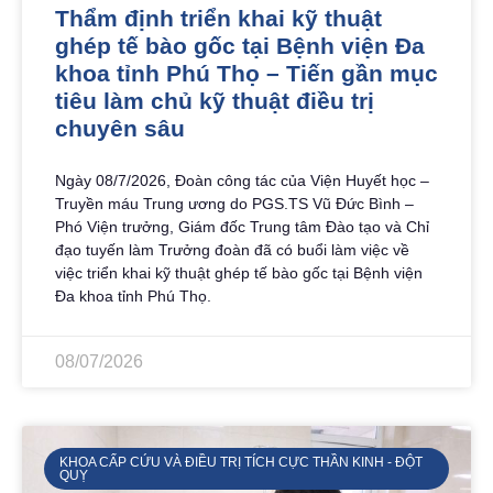
Thẩm định triển khai kỹ thuật
ghép tế bào gốc tại Bệnh viện Đa
khoa tỉnh Phú Thọ – Tiến gần mục
tiêu làm chủ kỹ thuật điều trị
chuyên sâu
Ngày 08/7/2026, Đoàn công tác của Viện Huyết học –
Truyền máu Trung ương do PGS.TS Vũ Đức Bình –
Phó Viện trưởng, Giám đốc Trung tâm Đào tạo và Chỉ
đạo tuyến làm Trưởng đoàn đã có buổi làm việc về
việc triển khai kỹ thuật ghép tế bào gốc tại Bệnh viện
Đa khoa tỉnh Phú Thọ.
08/07/2026
KHOA CẤP CỨU VÀ ĐIỀU TRỊ TÍCH CỰC THẦN KINH - ĐỘT
QUỴ