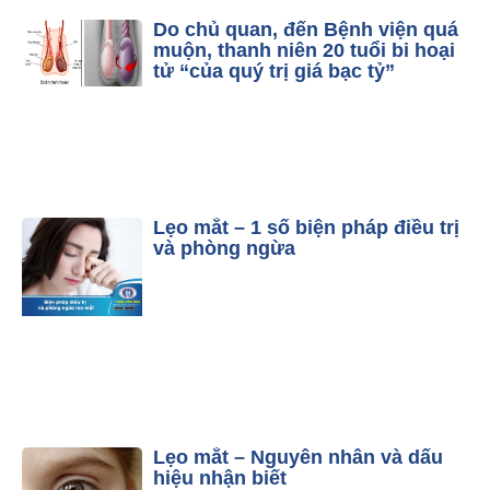
Do chủ quan, đến Bệnh viện quá
muộn, thanh niên 20 tuổi bi hoại
tử “của quý trị giá bạc tỷ”
Lẹo mắt – 1 số biện pháp điều trị
và phòng ngừa
Lẹo mắt – Nguyên nhân và dấu
hiệu nhận biết