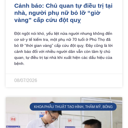
Cảnh báo: Chủ quan tự điều trị tại
nhà, người phụ nữ bỏ lỡ “giờ
vàng” cấp cứu đột quỵ
Đột ngột nói khó, yếu liệt nửa người nhưng không đến
cơ sở y tế kiểm tra, một phụ nữ 70 tuổi ở Phú Thọ đã
bỏ lỡ “thời gian vàng” cấp cứu đột quỵ. Đây cũng là lời
cảnh báo đối với nhiều người dân vẫn còn tâm lý chủ
quan, tự điều trị tại nhà khi xuất hiện các dấu hiệu của
bệnh.
08/07/2026
KHOA PHẪU THUẬT TẠO HÌNH, THẨM MỸ, BỎNG