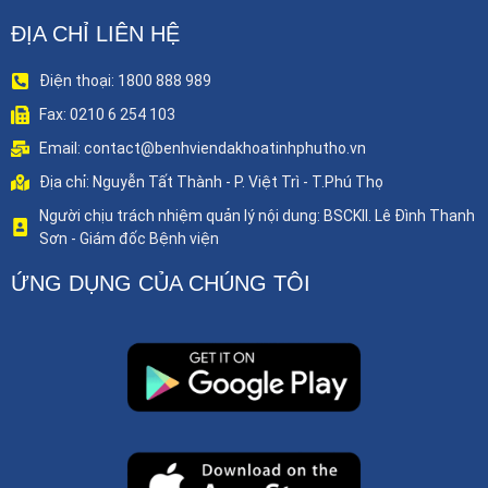
ĐỊA CHỈ LIÊN HỆ
Điện thoại: 1800 888 989
Fax: 0210 6 254 103
Email: contact@benhviendakhoatinhphutho.vn
Địa chỉ: Nguyễn Tất Thành - P. Việt Trì - T.Phú Thọ
Người chịu trách nhiệm quản lý nội dung: BSCKII. Lê Đình Thanh
Sơn - Giám đốc Bệnh viện
ỨNG DỤNG CỦA CHÚNG TÔI