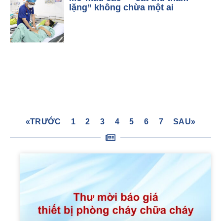
lặng” không chừa một ai
«TRƯỚC
1
2
3
4
5
6
7
SAU»