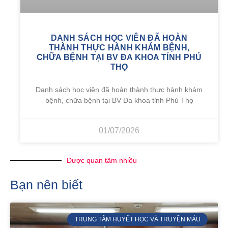
DANH SÁCH HỌC VIÊN ĐÃ HOÀN
THÀNH THỰC HÀNH KHÁM BỆNH,
CHỮA BỆNH TẠI BV ĐA KHOA TỈNH PHÚ
THỌ
Danh sách học viên đã hoàn thành thực hành khám
bệnh, chữa bệnh tại BV Đa khoa tỉnh Phú Thọ
01/07/2026
Được quan tâm nhiều
Bạn nên biết
TRUNG TÂM HUYẾT HỌC VÀ TRUYỀN MÁU