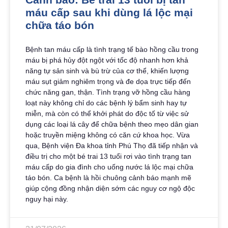
máu cấp sau khi dùng lá lộc mại
chữa táo bón
Bệnh tan máu cấp là tình trạng tế bào hồng cầu trong
máu bị phá hủy đột ngột với tốc độ nhanh hơn khả
năng tự sản sinh và bù trừ của cơ thể, khiến lượng
máu sụt giảm nghiêm trọng và đe dọa trực tiếp đến
chức năng gan, thận. Tình trạng vỡ hồng cầu hàng
loạt này không chỉ do các bệnh lý bẩm sinh hay tự
miễn, mà còn có thể khởi phát do độc tố từ việc sử
dụng các loại lá cây để chữa bệnh theo mẹo dân gian
hoặc truyền miệng không có căn cứ khoa học. Vừa
qua, Bệnh viện Đa khoa tỉnh Phú Thọ đã tiếp nhận và
điều trị cho một bé trai 13 tuổi rơi vào tình trạng tan
máu cấp do gia đình cho uống nước lá lộc mại chữa
táo bón. Ca bệnh là hồi chuông cảnh báo mạnh mẽ
giúp cộng đồng nhận diện sớm các nguy cơ ngộ độc
nguy hại này.