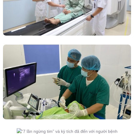
Đốt Sóng Cao Tần Dưới Siêu Âm, Điều Trị U
Lành Tuyến Giáp Không Cần Phẫu Thuật
“7 Lần Ngừng Tim” Và Kỳ Tích Đã Đến Với
Người Bệnh