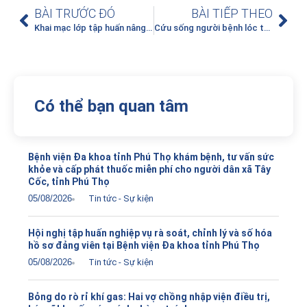
BÀI TRƯỚC ĐÓ
BÀI TIẾP THEO
Khai mạc lớp tập huấn nâng cao năng lực chuyên môn cho điều dưỡng chăm sóc người bệnh COVID-19 nặng, nguy kịch
Cứu sống người bệnh lóc tách động mạch chủ Stanford B phức tạp
Có thể bạn quan tâm
Bệnh viện Đa khoa tỉnh Phú Thọ khám bệnh, tư vấn sức
khỏe và cấp phát thuốc miễn phí cho người dân xã Tây
Cốc, tỉnh Phú Thọ
05/08/2026
Tin tức - Sự kiện
Hội nghị tập huấn nghiệp vụ rà soát, chỉnh lý và số hóa
hồ sơ đảng viên tại Bệnh viện Đa khoa tỉnh Phú Thọ
05/08/2026
Tin tức - Sự kiện
Bỏng do rò rỉ khí gas: Hai vợ chồng nhập viện điều trị,