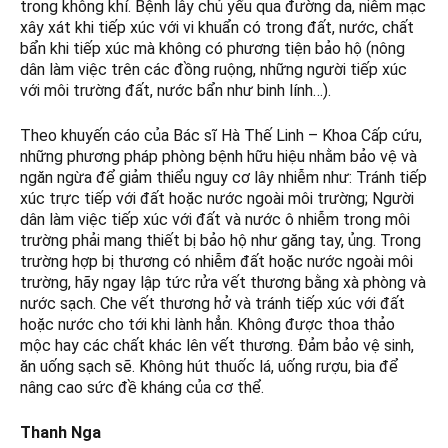
trong không khí. Bệnh lây chủ yếu qua đường da, niêm mạc
xây xát khi tiếp xúc với vi khuẩn có trong đất, nước, chất
bẩn khi tiếp xúc mà không có phương tiện bảo hộ (nông
dân làm việc trên các đồng ruộng, những người tiếp xúc
với môi trường đất, nước bẩn như binh lính…).
Theo khuyến cáo của Bác sĩ Hà Thế Linh – Khoa Cấp cứu,
những phương pháp phòng bệnh hữu hiệu nhằm bảo vệ và
ngăn ngừa để giảm thiểu nguy cơ lây nhiễm như: Tránh tiếp
xúc trực tiếp với đất hoặc nước ngoài môi trường; Người
dân làm việc tiếp xúc với đất và nước ô nhiễm trong môi
trường phải mang thiết bị bảo hộ như găng tay, ủng. Trong
trường hợp bị thương có nhiễm đất hoặc nước ngoài môi
trường, hãy ngay lập tức rửa vết thương bằng xà phòng và
nước sạch. Che vết thương hở và tránh tiếp xúc với đất
hoặc nước cho tới khi lành hẳn. Không được thoa thảo
mộc hay các chất khác lên vết thương. Đảm bảo vệ sinh,
ăn uống sạch sẽ. Không hút thuốc lá, uống rượu, bia để
nâng cao sức đề kháng của cơ thể.
Thanh Nga