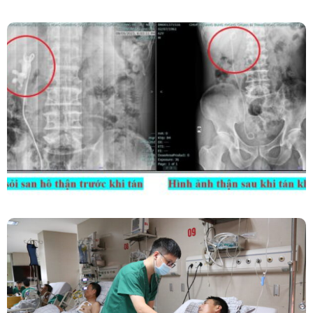
Kết Hợp Tán Sỏi Qua Da Và Tán Sỏi Nội Soi
Ống Mềm – Kỹ Thuật Cao Loại Bỏ Triệt Để Sỏi
San Hô Thận
Phẫu Thuật Nội Soi Thay Van Tim – Bước Tiến
Vững Chắc Của Khoa Phẫu Thuật Tim Mạch
Lồng Ngực BVĐK Tỉnh Phú Thọ