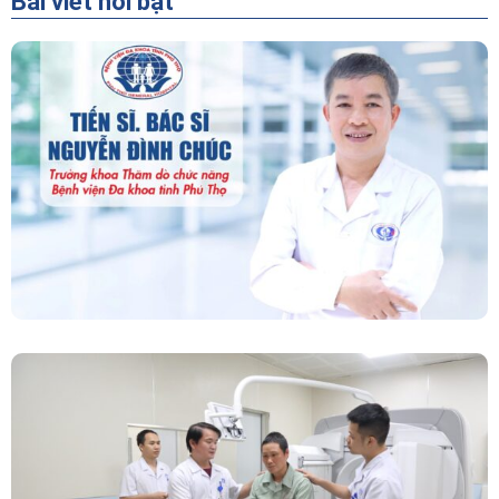
Bài viết nổi bật
“Người Dẫn Đường” Của Khoa Thăm Dò Chức
Năng – Bệnh Viện Đa Khoa Tỉnh Phú Thọ
Chính Thức Vận Hành Máy Xạ Hình Thế Hệ
Mới Spect/CT Trong Chẩn Đoán Và Điều Trị
Ung Thư Tại Bệnh Viện Đa Khoa Tỉnh Phú Thọ