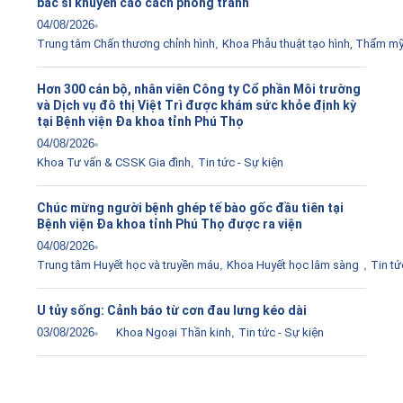
bác sĩ khuyến cáo cách phòng tránh
04/08/2026
Trung tâm Chấn thương chỉnh hình
,
Khoa Phẫu thuật tạo hình, Thẩm m
Hơn 300 cán bộ, nhân viên Công ty Cổ phần Môi trường
và Dịch vụ đô thị Việt Trì được khám sức khỏe định kỳ
tại Bệnh viện Đa khoa tỉnh Phú Thọ
04/08/2026
Khoa Tư vấn & CSSK Gia đình
,
Tin tức - Sự kiện
Chúc mừng người bệnh ghép tế bào gốc đầu tiên tại
Bệnh viện Đa khoa tỉnh Phú Thọ được ra viện
04/08/2026
Trung tâm Huyết học và truyền máu
,
Khoa Huyết học lâm sàng
,
Tin tứ
U tủy sống: Cảnh báo từ cơn đau lưng kéo dài
03/08/2026
Khoa Ngoại Thần kinh
,
Tin tức - Sự kiện