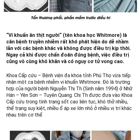
“V
i khuẩn ăn thịt người
“
(tên khoa học Whitmore) là
căn bệnh truyền nhiễm rất khó phát hiện do dễ nhầm
lẫn với các bệnh khác và không được điều trị kịp thời.
Ngay cả khi được chẩn đoán đúng bệnh, việc điều trị
cũng vô cùng khó khăn và có nguy cơ tử vong cao.
Khoa Cấp cứu – Bệnh viện đa khoa tỉnh Phú Thọ vừa tiếp
nhận một ca bệnh nhiễm vi khuẩn Whitmore. Đó là trường
hợp của người bệnh Nguyễn Thị Th (Sinh năm 1994) ở Nhữ
Hán – Yên Sơn – Tuyên Quang. Chị Th được đưa vào Khoa
Cấp cứu trong tình trạng sốt cao liên tục, khó thở nhiều,
thể trạng suy kiệt, nhiều ổ áp xe lớn nhỏ ở nhiều vị trí khác
nhau trên cơ thể.