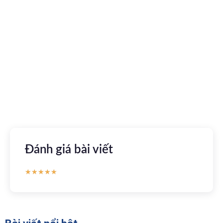
Tải ứng dụng Hồ sơ sức khỏe
Kết nối với bác sĩ trực tuyến, xem hồ sơ sức khỏe trực
tuyến
Apple store
CH Play
Đánh giá bài viết
★
★
★
★
★