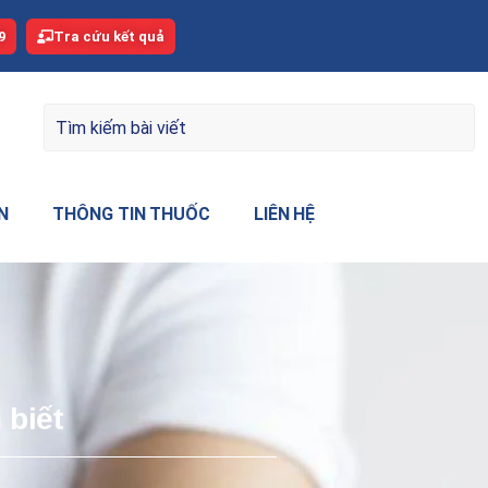
9
Tra cứu kết quả
N
THÔNG TIN THUỐC
LIÊN HỆ
 biết