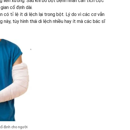
ng liền xương. Sau khi bỏ bột bệnh nhân cần tích cực
gian cố định dài.
có tỉ lệ ít di lệch lại trong bột. Lý do vì các cơ vẫn
 này, tùy hình thái di lệch nhiều hay ít mà các bác sĩ
cố định cho người