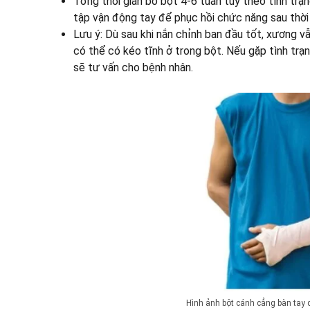
Tổng thời gian bó bột 4-6 tuần tùy theo tình trạ
tập vận động tay để phục hồi chức năng sau thời 
Lưu ý: Dù sau khi nắn chỉnh ban đầu tốt, xương vẫn 
có thể có kéo tĩnh ở trong bột. Nếu gặp tình trạng
sẽ tư vấn cho bệnh nhân.
Hình ảnh bột cánh cẳng bàn tay 