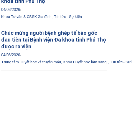
khoa tỉnh Phú Thọ
04/08/2026
Khoa Tư vấn & CSSK Gia đình
,
Tin tức - Sự kiện
Chúc mừng người bệnh ghép tế bào gốc
đầu tiên tại Bệnh viện Đa khoa tỉnh Phú Thọ
được ra viện
04/08/2026
Trung tâm Huyết học và truyền máu
,
Khoa Huyết học lâm sàng
,
Tin tức - Sự 
Tải ứng dụng Hồ sơ sức khỏe
Kết nối với bác sĩ trực tuyến, xem hồ sơ sức
khỏe trực tuyến