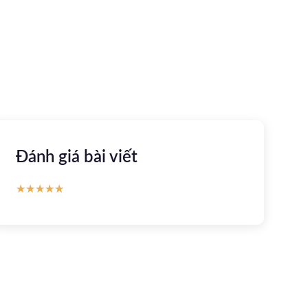
Apple store
CH Play
Đánh giá bài viết
★
★
★
★
★