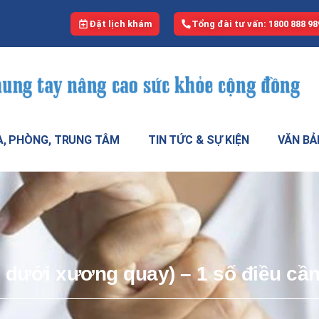
Đặt lịch khám
Tổng đài tư vấn: 1800 888 98
, PHÒNG, TRUNG TÂM
TIN TỨC & SỰ KIỆN
VĂN BẢ
dưới xương quay) – 1 số điều cần