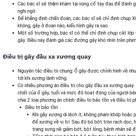
Các bác sĩ sẽ thăm khám tại vùng cổ tay đau để đánh gi
nghi ngờ.
Để khẳng định chẩn đoán, các bác sĩ sẽ chỉ định chụp X
không, gãy ở đoạn nào, kiểu hình gãy ra sao.
Một số trường hợp, bác sĩ có thể chỉ định chụp cắt lớp
gãy. Điều này đánh giá các đường gãy khó nhìn trên phi
Điều trị gãy đầu xa xương quay
Nguyên tắc điều trị chung: Ổ gãy được chỉnh hình về như
tới khi xương lành vững.
Có nhiều phương án điều trị cho gãy đầu xa xương quay. 
chất của ổ gãy, tuổi và mức độ hoạt động của người bện
chia 2 loại phương án chính: điều trị bảo tồn và điều trị 
Điều trị bảo tồn:
Khi gãy xương di lệch ít, không phạm khớp hoặc p
để xương về vị trí. Sau đó bó bột tròn rạch dọc,
trạng sưng nề giảm bớt, bột lỏng, bệnh nhân sẽ đ