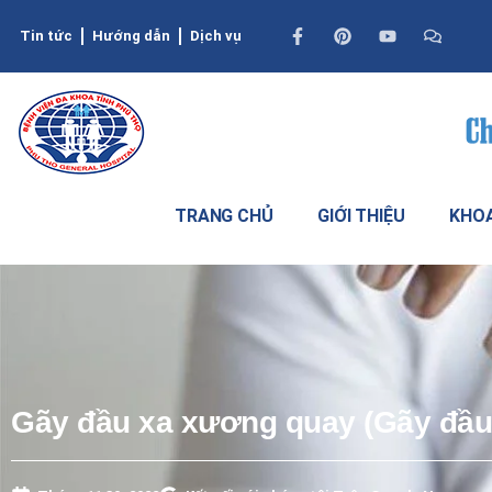
Tin tức
Hướng dẫn
Dịch vụ
TRANG CHỦ
GIỚI THIỆU
KHOA
Gãy đầu xa xương quay (Gãy đầu 