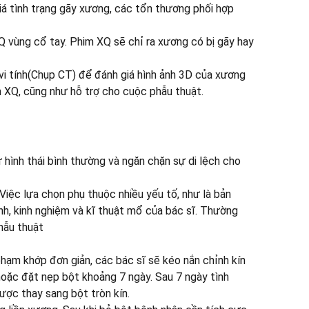
á tình trạng gãy xương, các tổn thương phối hợp
Q vùng cổ tay. Phim XQ sẽ chỉ ra xương có bị gãy hay
 vi tính(Chụp CT) để đánh giá hình ảnh 3D của xương
m XQ, cũng như hỗ trợ cho cuộc phẫu thuật.
 hình thái bình thường và ngăn chặn sự di lệch cho
Việc lựa chọn phụ thuộc nhiều yếu tố, như là bản
h, kinh nghiệm và kĩ thuật mổ của bác sĩ. Thường
phẫu thuật
hạm khớp đơn giản, các bác sĩ sẽ kéo nắn chỉnh kín
 hoặc đặt nẹp bột khoảng 7 ngày. Sau 7 ngày tình
ược thay sang bột tròn kín.