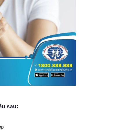
ểu sau:
ớp