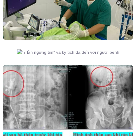
“7 Lần Ngừng Tim” Và Kỳ Tích Đã Đến Với
Người Bệnh
Kết Hợp Tán Sỏi Qua Da Và Tán Sỏi Nội Soi
Ống Mềm – Kỹ Thuật Cao Loại Bỏ Triệt Để Sỏi
San Hô Thận