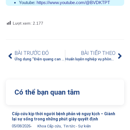
Youtube:
https://www.youtube.com/@BVDKTPT
Lượt xem:
2.177
BÀI TRƯỚC ĐÓ
BÀI TIẾP THEO
Ứng dụng “Điện quang can thiệp trong điều trị giảm đau”
Huấn luyện nghiệp vụ phòng cháy chữa cháy (PCCC) cho cán bộ nhân viên Bệnh viện năm 2022
Có thể bạn quan tâm
Cấp cứu kịp thời người bệnh phản vệ nguy kịch – Giành
lại sự sống trong những phút giây quyết định
05/08/2026
Khoa Cấp cứu
,
Tin tức - Sự kiện