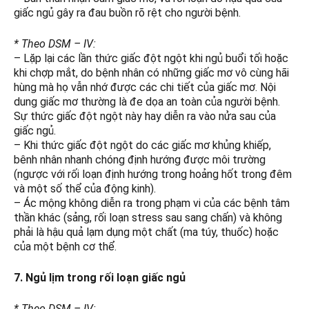
giấc ngủ gây ra đau buồn rõ rệt cho người bệnh.
* Theo DSM – IV:
– Lặp lại các lần thức giấc đột ngột khi ngủ buổi tối hoặc
khi chợp mắt, do bệnh nhân có những giấc mơ vô cùng hãi
hùng mà họ vẫn nhớ được các chi tiết của giấc mơ. Nội
dung giấc mơ thường là đe dọa an toàn của người bệnh.
Sự thức giấc đột ngột này hay diễn ra vào nửa sau của
giấc ngủ.
– Khi thức giấc đột ngột do các giấc mơ khủng khiếp,
bênh nhân nhanh chóng định hướng được môi trường
(ngược với rối loạn định hướng trong hoảng hốt trong đêm
và một số thể của động kinh).
– Ác mộng không diễn ra trong phạm vi của các bệnh tâm
thần khác (sảng, rối loạn stress sau sang chấn) và không
phải là hậu quả lạm dụng một chất (ma túy, thuốc) hoặc
của một bệnh cơ thể.
7. Ngủ lịm trong rối loạn giấc ngủ
* Theo DSM – IV: