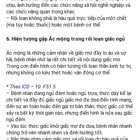
chịu, ảnh hưởng đến các chức năng xã hội nghề nghiệp và
các chức năng quan trọng khác.
– Rối loạn không phải là hậu quả trực tiếp của một chất
(ma túy hoặc thuốc) hoặc một bệnh cơ thể.
6. Hiện tượng gặp Ác mộng trong rối loạn giấc ngủ
Ác mộng là những cảm nhận về giấc mơ đầy lo âu và sợ
hãi, bệnh nhân nhớ lại rất chi tiết về nội dung giấc mơ.
Trong cơn điển hình có hiện tượng rối loạn thần kinh tự trị,
nhưng không có kêu thét hoặc vận động cơ thể.
* Theo
ICD – 10
: F51.5
– Bệnh nhân đang ngủ đêm hoặc ngủ trưa, thức dậy kể lại
chi tiết và đầy đủ giấc ngủ giấc mơ đe dọa đến tính mạng,
đến sự an toàn hoặc đến giá trị bản thân; thức giấc có thể
xảy ra bất kỳ thời gian nào, nhưng điển hình là nửa sau giấc
ngủ đêm.
– Vào lúc thức giấc khỏi giấc mơ đe dọa, bệnh nhân nhanh
chóng trở nên nhanh nhẹn và định hướng tốt.
– Bản thân nhận cảm giấc mơ, và rối loạn do hậu quả của