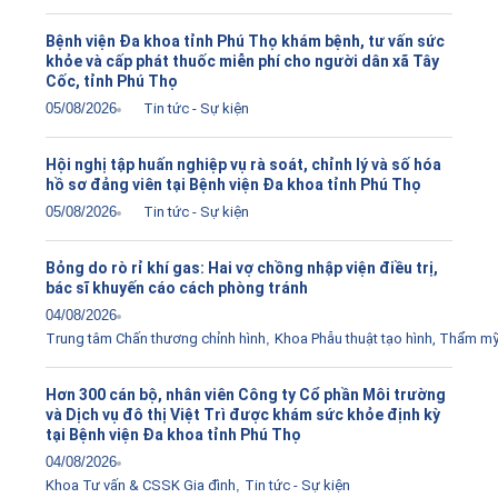
Bệnh viện Đa khoa tỉnh Phú Thọ khám bệnh, tư vấn sức
khỏe và cấp phát thuốc miễn phí cho người dân xã Tây
Cốc, tỉnh Phú Thọ
05/08/2026
Tin tức - Sự kiện
Hội nghị tập huấn nghiệp vụ rà soát, chỉnh lý và số hóa
hồ sơ đảng viên tại Bệnh viện Đa khoa tỉnh Phú Thọ
05/08/2026
Tin tức - Sự kiện
Bỏng do rò rỉ khí gas: Hai vợ chồng nhập viện điều trị,
bác sĩ khuyến cáo cách phòng tránh
04/08/2026
Trung tâm Chấn thương chỉnh hình
,
Khoa Phẫu thuật tạo hình, Thẩm m
Hơn 300 cán bộ, nhân viên Công ty Cổ phần Môi trường
và Dịch vụ đô thị Việt Trì được khám sức khỏe định kỳ
tại Bệnh viện Đa khoa tỉnh Phú Thọ
04/08/2026
Khoa Tư vấn & CSSK Gia đình
,
Tin tức - Sự kiện