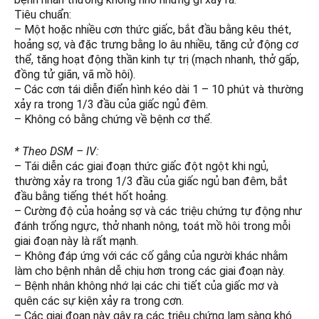
Tiêu chuẩn:
– Một hoặc nhiều cơn thức giấc, bắt đầu bằng kêu thét,
hoảng sợ, và đặc trưng bằng lo âu nhiều, tăng cử động cơ
thể, tăng hoạt động thần kinh tự trị (mạch nhanh, thở gấp,
đồng tử giãn, vã mồ hôi).
– Các cơn tái diễn điển hình kéo dài 1 – 10 phút và thường
xảy ra trong 1/3 đầu của giấc ngủ đêm.
– Không có bằng chứng về bệnh cơ thể.
* Theo DSM – IV:
– Tái diễn các giai đoạn thức giấc đột ngột khi ngủ,
thường xảy ra trong 1/3 đầu của giấc ngủ ban đêm, bắt
đầu bằng tiếng thét hốt hoảng.
– Cường độ của hoảng sợ và các triệu chứng tự động như
đánh trống ngực, thở nhanh nông, toát mồ hôi trong mỗi
giai đoạn này là rất mạnh.
– Không đáp ứng với các cố gắng của người khác nhằm
làm cho bệnh nhân dễ chịu hơn trong các giai đoạn này.
– Bệnh nhân không nhớ lại các chi tiết của giấc mơ và
quên các sự kiện xảy ra trong cơn.
– Các giai đoạn này gây ra các triệu chứng lam sàng khó