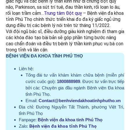
giấc ngủ và các bệnh lý thần kinh như di chứng đột quỵ
não, Parkinson, sa sút trí tuệ, đau thần kinh, rối loạn lo âu,
rối loạn trầm cảm…
Trung tâm Đột quỵ
– Bệnh viện đa khoa
tỉnh Phú Thọ chính thức triển khai đo đa ký giấc ngủ
ứng
dụng điều trị các bệnh lý nói trên từ tháng 11/2022.
Với đội ngũ bác sĩ, điều dưỡng giàu kinh nghiệm đi tham gia
các khóa đào tạo bài bản sẽ góp phần từng bước nâng
cao chẩn đoán và điều trị bệnh lý thần kinh phục vụ bà con
trong tỉnh và lân cận.
BỆNH VIỆN ĐA KHOA TỈNH PHÚ THỌ
Liên hệ:
Tổng đài tư vấn khám khám chữa bệnh (miễn phí
cước cuộc gọi):
1800888989
. Được tư vấn trực tiếp
bởi các Chuyên gia đầu ngành Bệnh viện Đa khoa
tỉnh Phú Thọ.
Email:
Contact@benhviendakhoatinhphutho.vn
Địa chỉ:
Đường Nguyễn Tất Thành, phường Việt Trì,
tỉnh Phú Thọ
Fanpage:
Bệnh viện đa khoa tỉnh Phú Thọ
Zalo:
Bệnh viện đa khoa tỉnh Phú Thọ