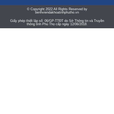
© Copyright 2022 All Rights Reserved by
benhviendakhoatinhphutho.vn
Giấy phép thiết lập số: 06/GP-TTĐT do Sở Thông tin và Truyền
thông tỉnh Phú Thọ cấp ngày 12/06/2018.