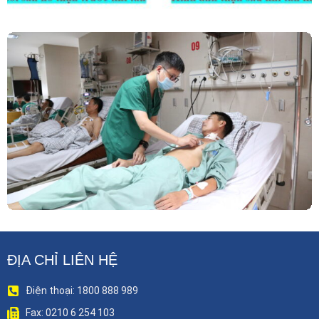
Phẫu Thuật Nội Soi Thay Van Tim – Bước Tiến
Vững Chắc Của Khoa Phẫu Thuật Tim Mạch
Lồng Ngực BVĐK Tỉnh Phú Thọ
ĐỊA CHỈ LIÊN HỆ
Điện thoại: 1800 888 989
Fax: 0210 6 254 103