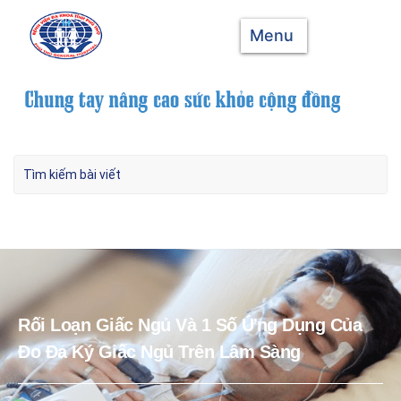
Menu
Rối Loạn Giấc Ngủ Và 1 Số Ứng Dụng Của
Đo Đa Ký Giấc Ngủ Trên Lâm Sàng