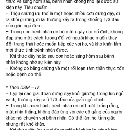
thức và sáng hôm sau, bệnh nhân không nhớ lại được sự
kiện này. Tiêu chuẩn:
– Triệu chứng ưu thế là một hoặc nhiều cơn đứng dậy, đi
ra khỏi giường, đi lại thường xảy ra trong khoảng 1/3 đầu
của giấc ngủ đêm.
– Trong cơn bệnh nhân có bộ mặt ngây dại, cố định, không
đáp ứng một cách tương đối với người khác muốn thay
đổi trạng thái hoặc muốn tiếp xúc với họ, và khó khăn lắm
mới thức tỉnh bệnh nhân được.
– Khi thức dậy hoặc sau cơn hoặc sáng hôm sau bệnh
nhân không nhớ sự kiện này.
– Không có bằng chứng về một rối loạn tâm thần thực tổn
hoặc bệnh cơ thể.
* Theo DSM – IV:
– Lặp lại các giai đoạn đứng dậy khỏi giường trong lúc ngủ
và đi, thường xảy ra ở 1/3 đầu của giấc ngủ chính.
– Trong khi miên hành, bệnh nhân có nét mặt trống rỗng,
mắt nhìn thẳng, không đáp ứng với các cố gắng của người
khác nói chuyện với bệnh nhân. Có thể làm họ tỉnh giấc
nhưng rất khó khăn.