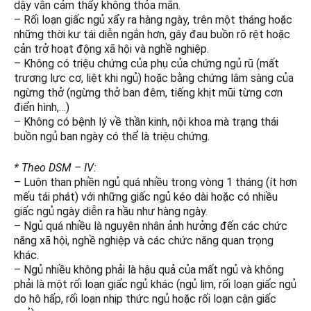
dậy vẫn cảm thấy không thỏa mãn.
– Rối loạn giấc ngủ xẩy ra hàng ngày, trên một tháng hoặc
những thời kư tái diễn ngắn hơn, gây đau buồn rõ rệt hoặc
cản trở hoạt động xã hội và nghề nghiệp.
– Không có triệu chứng của phụ của chứng ngủ rũ (mất
trương lực cơ, liệt khi ngủ) hoặc bằng chứng lâm sàng của
ngừng thở (ngừng thở ban đêm, tiếng khịt mũi từng cơn
điển hình,…)
– Không có bệnh lý về thần kinh, nội khoa mà trạng thái
buồn ngủ ban ngày có thể là triệu chứng.
* Theo DSM – IV:
– Luôn than phiền ngủ quá nhiều trong vòng 1 tháng (ít hơn
mếu tái phát) với những giấc ngủ kéo dài hoặc có nhiều
giấc ngủ ngày diễn ra hầu như hàng ngày.
– Ngủ quá nhiều là nguyên nhân ảnh hưởng đến các chức
năng xã hội, nghề nghiệp và các chức năng quan trọng
khác.
– Ngủ nhiều không phải là hậu quả của mất ngủ và không
phải là một rối loạn giấc ngủ khác (ngủ lịm, rối loạn giấc ngủ
do hô hấp, rối loạn nhịp thức ngủ hoặc rối loạn cận giấc