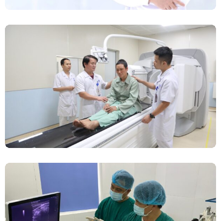
Chính Thức Vận Hành Máy Xạ Hình Thế Hệ
Mới Spect/CT Trong Chẩn Đoán Và Điều Trị
Ung Thư Tại Bệnh Viện Đa Khoa Tỉnh Phú Thọ
Đốt Sóng Cao Tần Dưới Siêu Âm, Điều Trị U
Lành Tuyến Giáp Không Cần Phẫu Thuật