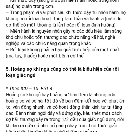
– Khi thức dậy (sau giai đoạn miên hành hoặc sáng hôm
sau) họ quên trong cơn.
– Trong phạm vi vài phút sau khi thức dậy từ miên hành, họ
không có rối loạn hoạt động tâm thần và hành vi (mặc dù
có thể có một thoáng lú lẫn hoặc rối loạn định hướng).
– Miên hành là nguyên nhân gây ra các dấu hiệu lâm sàng
khó chịu hoặc tổn thương các chức năng xã hội, nghề
nghiệp và các chức năng quan trọng khác.
– Rối loạn không phải là hậu quả trực tiếp của một chất
(ma túy, thuốc) hoặc một bệnh cơ thể.
5. Hoảng sợ khi ngủ cũng có thể là biểu hiện của rối
loạn giấc ngủ
* Theo ICD – 10: F51.4
Hoảng sợ khi ngủ hay hoảng sợ ban đêm là những cơn
hoảng sợ và sợ hãi tột độ về ban đêm kết hợp với phát âm
to, vận động nhanh, và có hoạt động thần kinh tự trị tăng
cao. Bệnh nhân ngồi dậy và đứng dậy, kêu thét một cách
sợ hãi, thường xảy ra trong 1/3 đầu của giấc ngủ đêm, đôi
khi lao ra cửa sổ như cố gắng chạy trốn. Lúc thức giấc
bệnh nhân thường không nhớ những gì xảy ra.