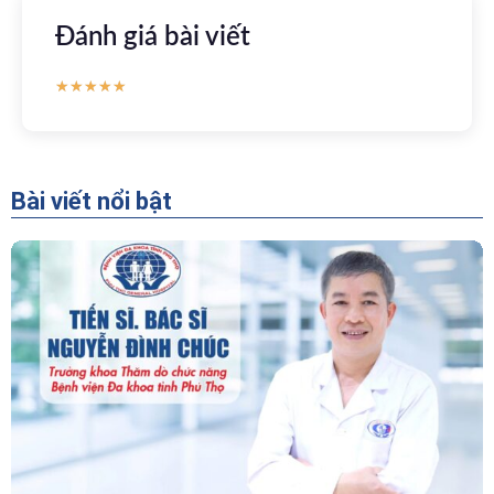
Đánh giá bài viết
★
★
★
★
★
Bài viết nổi bật
“Người Dẫn Đường” Của Khoa Thăm Dò Chức
Năng – Bệnh Viện Đa Khoa Tỉnh Phú Thọ