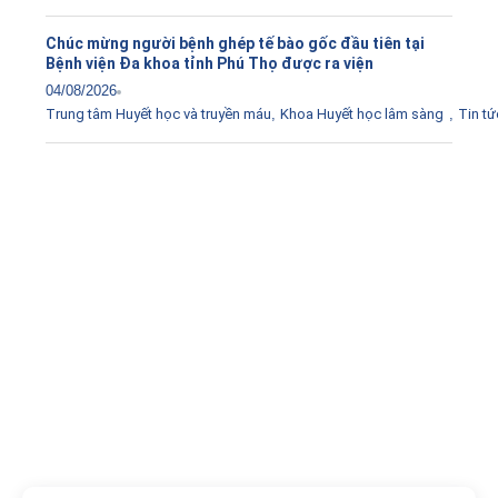
Chúc mừng người bệnh ghép tế bào gốc đầu tiên tại
Bệnh viện Đa khoa tỉnh Phú Thọ được ra viện
04/08/2026
Trung tâm Huyết học và truyền máu
,
Khoa Huyết học lâm sàng
,
Tin tứ
Tải ứng dụng Hồ sơ sức khỏe
Kết nối với bác sĩ trực tuyến, xem hồ sơ sức khỏe trực
tuyến
Apple store
CH Play