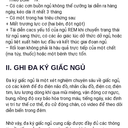
– Có các cơn buồn ngủ không thể cưỡng lại diễn ra hàng
ngày, kéo dài ít nhất 3 tháng.
– Có một trong hai triệu chứng sau:
+ Mất trương lực cơ (hai bên, đột ngột)
+ Tái diễn cacs yếu tố của ngủ REM khi chuyển trạng thái
từ ngủ sang thức, có các ảo giác lúc dở thức dở ngủ, hoặc
ngủ liệt xuất hiện luc đầu và kết thúc giai đoạn ngủ.
– Rối loạn không phải là hậu quả trực tiếp của một chất
(ma túy, thuốc) hoặc một bệnh thực tổn.
II. GHI ĐA KÝ GIẤC NGỦ
Đa ký giấc ngủ là một xét nghiệm chuyên sâu về giấc ngủ,
có các kênh để đo điện não đồ, nhãn cầu đồ, điện cơ, điện
tim, lưu lượng dòng khí qua mũi miệng, vận động cơ ngực,
bụng, nồng độ oxy bão hòa trong máu, tiếng ngáy, xác định
vị trí tư thế cơ thể, đo cử động chân, có video để theo dõi
diễn biến trong đêm.
Nhờ vậy, đa ký giấc ngủ cung cấp được đầy đủ các thông