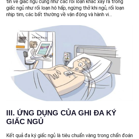
tin về giấc ngủ cũng như các rối loạn khác xảy ra trong
giấc ngủ như rối loạn hô hấp, ngừng thở khi ngủ, rối loạn
nhịp tim, các bất thường về vận động và hành vi…
III. ỨNG DỤNG CỦA GHI ĐA KÝ
GIẤC NGỦ
Kết quả đa ký giấc ngủ là tiêu chuẩn vàng trong chẩn đoán