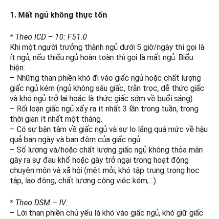
1. Mất ngủ không thực tổn
* Theo ICD – 10: F51.0
Khi một người trưởng thành ngủ dưới 5 giờ/ngày thì gọi là
ít ngủ, nếu thiếu ngủ hoàn toàn thì gọi là mất ngủ. Biểu
hiện:
– Những than phiền khó đi vào giấc ngủ hoặc chất lượng
giấc ngủ kém (ngủ không sâu giấc, trằn trọc, dễ thức giấc
và khó ngủ trở lại hoặc là thức giấc sớm về buổi sáng).
– Rối loạn giấc ngủ xẩy ra ít nhất 3 lần trong tuần, trong
thời gian ít nhất một tháng.
– Có sự bận tâm về giấc ngủ và sự lo lắng quá mức về hậu
quả ban ngày và ban đêm của giấc ngủ.
– Số lượng và/hoặc chất lượng giấc ngủ không thỏa mãn
gây ra sự đau khổ hoặc gây trở ngại trong hoạt động
chuyên môn và xã hội (mệt mỏi, khó tập trung trong học
tập, lao động, chất lượng công việc kém,…).
* Theo DSM – IV:
– Lời than phiền chủ yếu là khó vào giấc ngủ, khó giữ giấc